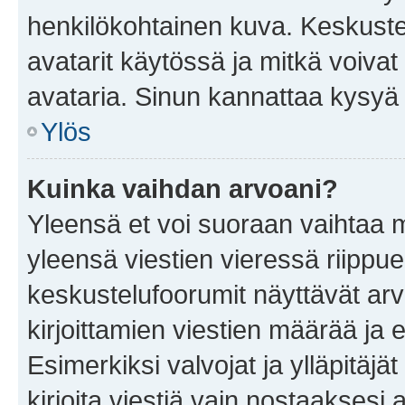
henkilökohtainen kuva. Keskuste
avatarit käytössä ja mitkä voivat 
avataria. Sinun kannattaa kysyä yl
Ylös
Kuinka vaihdan arvoani?
Yleensä et voi suoraan vaihtaa 
yleensä viestien vieressä riippu
keskustelufoorumit näyttävät ar
kirjoittamien viestien määrää ja er
Esimerkiksi valvojat ja ylläpitäjä
kirjoita viestiä vain nostaakses