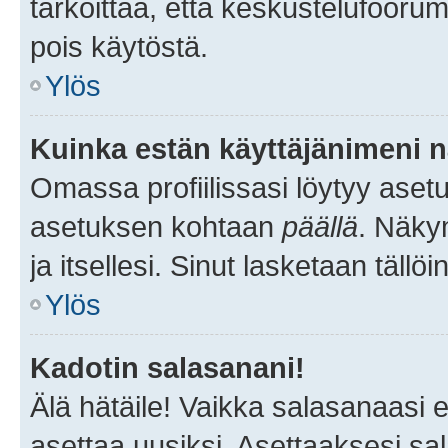
tarkoittaa, että keskustelufoorum
pois käytöstä.
Ylös
Kuinka estän käyttäjänimeni n
Omassa profiilissasi löytyy aset
asetuksen kohtaan
päällä
. Näkym
ja itsellesi. Sinut lasketaan tällö
Ylös
Kadotin salasanani!
Älä hätäile! Vaikka salasanaasi 
asettaa uusiksi. Asettaaksesi s