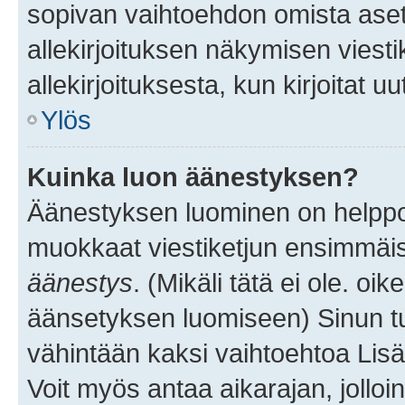
sopivan vaihtoehdon omista asetu
allekirjoituksen näkymisen viesti
allekirjoituksesta, kun kirjoitat uu
Ylös
Kuinka luon äänestyksen?
Äänestyksen luominen on helppoa.
muokkaat viestiketjun ensimmäis
äänestys
. (Mikäli tätä ei ole. oik
äänsetyksen luomiseen) Sinun tu
vähintään kaksi vaihtoehtoa Lisää
Voit myös antaa aikarajan, jolloi