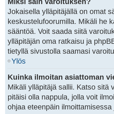
Miksi sain varoituksen?
Jokaisella ylläpitäjällä on omat 
keskustelufoorumilla. Mikäli he ka
sääntöä. Voit saada siitä varoi
ylläpitäjän oma ratkaisu ja phpB
tietyllä sivustolla saamasi varoi
Ylös
Kuinka ilmoitan asiattoman vie
Mikäli ylläpitäjä sallii. Katso sitä
pitäisi olla nappula, jolla voit i
ohjaa eteenpäin ilmoittamisessa j