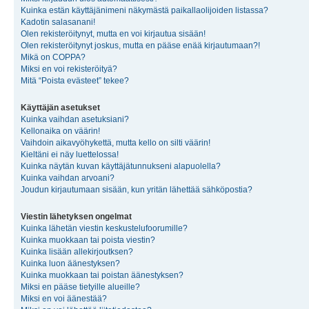
Kuinka estän käyttäjänimeni näkymästä paikallaolijoiden listassa?
Kadotin salasanani!
Olen rekisteröitynyt, mutta en voi kirjautua sisään!
Olen rekisteröitynyt joskus, mutta en pääse enää kirjautumaan?!
Mikä on COPPA?
Miksi en voi rekisteröityä?
Mitä “Poista evästeet” tekee?
Käyttäjän asetukset
Kuinka vaihdan asetuksiani?
Kellonaika on väärin!
Vaihdoin aikavyöhykettä, mutta kello on silti väärin!
Kieltäni ei näy luettelossa!
Kuinka näytän kuvan käyttäjätunnukseni alapuolella?
Kuinka vaihdan arvoani?
Joudun kirjautumaan sisään, kun yritän lähettää sähköpostia?
Viestin lähetyksen ongelmat
Kuinka lähetän viestin keskustelufoorumille?
Kuinka muokkaan tai poista viestin?
Kuinka lisään allekirjoutksen?
Kuinka luon äänestyksen?
Kuinka muokkaan tai poistan äänestyksen?
Miksi en pääse tietyille alueille?
Miksi en voi äänestää?