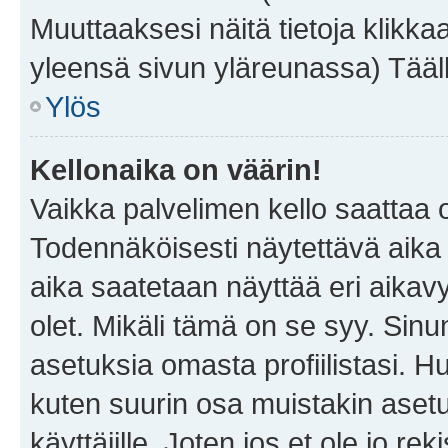
Muuttaaksesi näitä tietoja klikka
yleensä sivun yläreunassa) Tääll
Ylös
Kellonaika on väärin!
Vaikka palvelimen kello saattaa 
Todennäköisesti näytettävä aika
aika saatetaan näyttää eri aika
olet. Mikäli tämä on se syy. Si
asetuksia omasta profiilistasi. 
kuten suurin osa muistakin asetuks
käyttäjille. Joten jos et ole jo rek