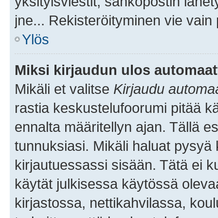
yksityisviestit, sähköpostin lähet
jne... Rekisteröityminen vie vain
Ylös
Miksi kirjaudun ulos automaat
Mikäli et valitse
Kirjaudu automaat
rastia keskustelufoorumi pitää k
ennalta määritellyn ajan. Tällä e
tunnuksiasi. Mikäli haluat pysyä 
kirjautuessassi sisään. Tätä ei k
käytät julkisessa käytössä oleva
kirjastossa, nettikahvilassa, koul