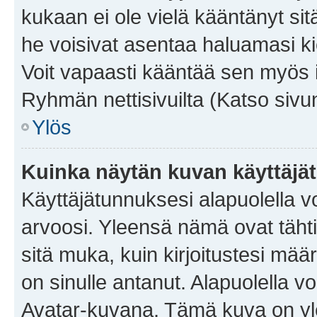
kukaan ei ole vielä kääntänyt sitä 
he voisivat asentaa haluamasi ki
Voit vapaasti kääntää sen myös i
Ryhmän nettisivuilta (Katso sivun
Ylös
Kuinka näytän kuvan käyttäjä
Käyttäjätunnuksesi alapuolella vo
arvoosi. Yleensä nämä ovat tähtiä 
sitä muka, kuin kirjoitustesi mää
on sinulle antanut. Alapuolella v
Avatar-kuvana. Tämä kuva on yle