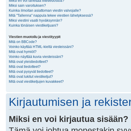
Miksi en voi lähettää liitetiedostoa?
Miksi sain varoituksen?
Kuinka ilmoitan asiattoman viestin valvojalle?
Mitä "Tallenna" nappula tekee viestien lähetyksessä?
Miksi viestini vaatii hyväksynnän?
Kuinka tönäisen viestiketjuani?
Viestien muotoilu ja viestityypit
Mitä on BBCode?
Voinko käyttää HTML-kieltä viesteissäni?
Mitä ovat hymiöt?
Voinko näyttää kuvia viesteissäni?
Mitä ovat yleistiedotteet?
Mitä ovat tiedotteet?
Mitä ovat pysyvät tiedotteet?
Mitä ovat lukitut viestiketjut?
Mitä ovat viestiketjujen kuvakkeet?
Kirjautumisen ja rekist
Miksi en voi kirjautua sisään?
Tämä voi johtua monestakin syyst