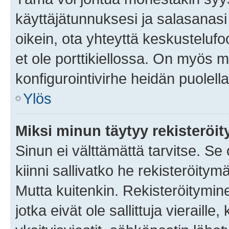
käyttäjätunnuksesi ja salasanasi 
oikein, ota yhteyttä keskustelufo
et ole porttikiellossa. On myös ma
konfigurointivirhe heidän puolella
Ylös
Miksi minun täytyy rekisteröit
Sinun ei välttämättä tarvitse. Se
kiinni sallivatko he rekisteröitym
Mutta kuitenkin. Rekisteröitymine
jotka eivät ole sallittuja vierail