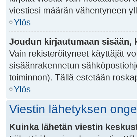
viestiesi määrän vähentyneen yl
Ylös
Joudun kirjautumaan sisään, k
Vain rekisteröityneet käyttäjät v
sisäänrakennetun sähköpostiohjel
toiminnon). Tällä estetään roskap
Ylös
Viestin lähetyksen ong
Kuinka lähetän viestin keskus