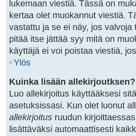
lukemaan viestiä. Tässä on mu
kertaa olet muokannut viestiä. Tä
vastattu ja se ei näy, jos valvoja
pitää itse jättää syy mitä on muo
käyttäjä ei voi poistaa viestiä, jo
Ylös
Kuinka lisään allekirjoutksen?
Luo allekirjoitus käyttääksesi si
asetuksissasi. Kun olet luonut all
allekirjoitus
ruudun kirjoittaessasi
lisättäväksi automaattisesti kaikki