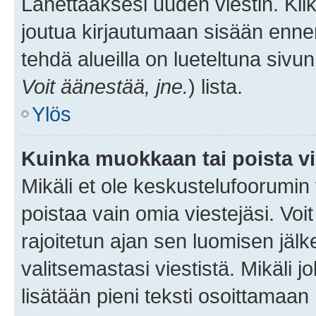
Lähettääksesi uuden viestin. Kl
joutua kirjautumaan sisään ennen 
tehdä alueilla on lueteltuna sivun
Voit äänestää, jne.
) lista.
Ylös
Kuinka muokkaan tai poista vi
Mikäli et ole keskustelufoorumin y
poistaa vain omia viestejäsi. Voi
rajoitetun ajan sen luomisen jäl
valitsemastasi viestistä. Mikäli jo
lisätään pieni teksti osoittama