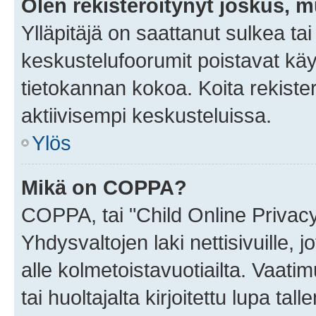
Olen rekisteröitynyt joskus, 
Ylläpitäjä on saattanut sulkea ta
keskustelufoorumit poistavat k
tietokannan kokoa. Koita rekister
aktiivisempi keskusteluissa.
Ylös
Mikä on COPPA?
COPPA, tai "Child Online Privac
Yhdysvaltojen laki nettisivuille, 
alle kolmetoistavuotiailta. Vaa
tai huoltajalta kirjoitettu lupa ta