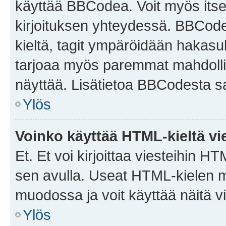
käyttää BBCodea. Voit myös itse
kirjoituksen yhteydessä. BBCode 
kieltä, tagit ympäröidään hakasului
tarjoaa myös paremmat mahdollis
näyttää. Lisätietoa BBCodesta saat
Ylös
Voinko käyttää HTML-kieltä vi
Et. Et voi kirjoittaa viesteihin H
sen avulla. Useat HTML-kielen m
muodossa ja voit käyttää näitä vi
Ylös