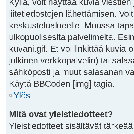
Kyllä, voit näyttää kuvia viestien 
liitetiedostojen lähettämisen. Vo
keskustelualueelle. Muussa tapa
ulkopuoliseslta palvelimelta. Es
kuvani.gif. Et voi linkittää kuvia 
julkinen verkkopalvelin) tai sala
sähköposti ja muut salasanan vaa
Käytä BBCoden [img] tagia.
Ylös
Mitä ovat yleistiedotteet?
Yleistiedotteet sisältävät tärkeä