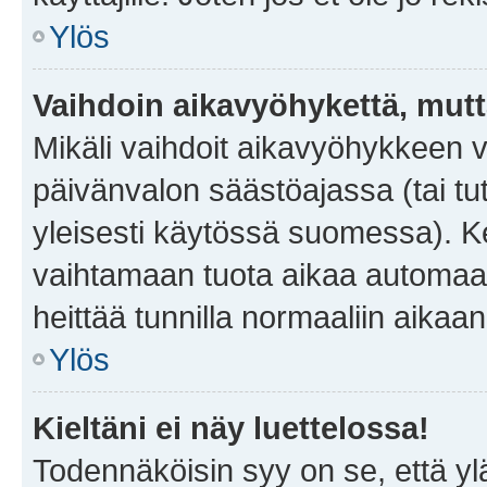
Ylös
Vaihdoin aikavyöhykettä, mutta 
Mikäli vaihdoit aikavyöhykkeen 
päivänvalon säästöajassa (tai tu
yleisesti käytössä suomessa). Ke
vaihtamaan tuota aikaa automaatti
heittää tunnilla normaaliin aikaan
Ylös
Kieltäni ei näy luettelossa!
Todennäköisin syy on se, että yläp