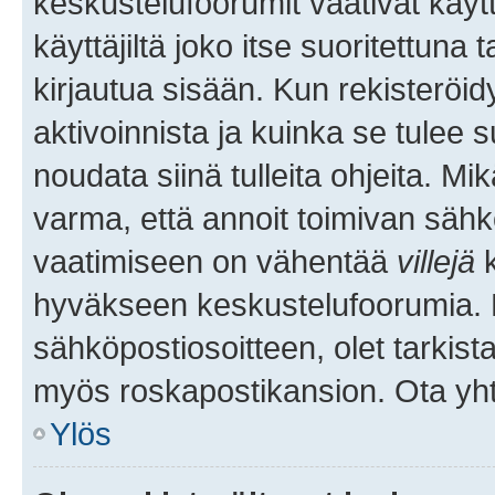
keskustelufoorumit vaativat käytt
käyttäjiltä joko itse suoritettuna 
kirjautua sisään. Kun rekisteröidy
aktivoinnista ja kuinka se tulee s
noudata siinä tulleita ohjeita. Mi
varma, että annoit toimivan sähk
vaatimiseen on vähentää
villejä
k
hyväkseen keskustelufoorumia. Mi
sähköpostiosoitteen, olet tarkista
myös roskapostikansion. Ota yhte
Ylös