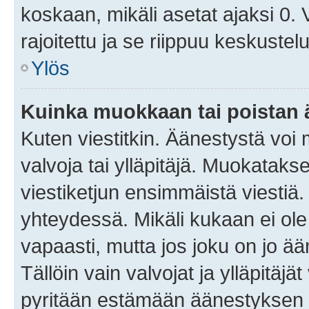
koskaan, mikäli asetat ajaksi 0.
rajoitettu ja se riippuu keskustel
Ylös
Kuinka muokkaan tai poistan
Kuten viestitkin. Äänestystä voi
valvoja tai ylläpitäjä. Muokatak
viestiketjun ensimmäistä viestiä
yhteydessä. Mikäli kukaan ei ol
vapaasti, mutta jos joku on jo ä
Tällöin vain valvojat ja ylläpitäjä
pyritään estämään äänestyksen 