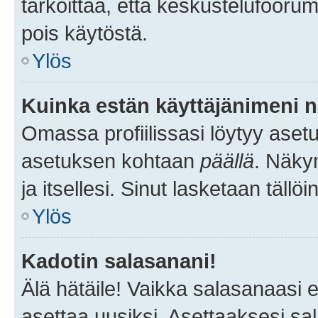
tarkoittaa, että keskustelufoorum
pois käytöstä.
Ylös
Kuinka estän käyttäjänimeni n
Omassa profiilissasi löytyy aset
asetuksen kohtaan
päällä
. Näkym
ja itsellesi. Sinut lasketaan tällö
Ylös
Kadotin salasanani!
Älä hätäile! Vaikka salasanaasi 
asettaa uusiksi. Asettaaksesi s