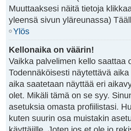
Muuttaaksesi näitä tietoja klikka
yleensä sivun yläreunassa) Tääll
Ylös
Kellonaika on väärin!
Vaikka palvelimen kello saattaa 
Todennäköisesti näytettävä aika
aika saatetaan näyttää eri aika
olet. Mikäli tämä on se syy. Si
asetuksia omasta profiilistasi. 
kuten suurin osa muistakin asetuks
käyttäjille. Joten jos et ole jo rek