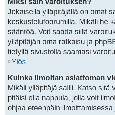
Miksi sain varoituksen?
Jokaisella ylläpitäjällä on omat 
keskustelufoorumilla. Mikäli he ka
sääntöä. Voit saada siitä varoi
ylläpitäjän oma ratkaisu ja phpB
tietyllä sivustolla saamasi varoi
Ylös
Kuinka ilmoitan asiattoman vie
Mikäli ylläpitäjä sallii. Katso sitä
pitäisi olla nappula, jolla voit i
ohjaa eteenpäin ilmoittamisessa j