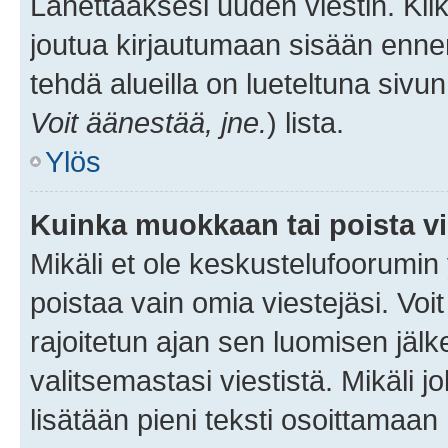
Lähettääksesi uuden viestin. Kl
joutua kirjautumaan sisään ennen 
tehdä alueilla on lueteltuna sivun
Voit äänestää, jne.
) lista.
Ylös
Kuinka muokkaan tai poista vi
Mikäli et ole keskustelufoorumin y
poistaa vain omia viestejäsi. Voi
rajoitetun ajan sen luomisen jäl
valitsemastasi viestistä. Mikäli jo
lisätään pieni teksti osoittama