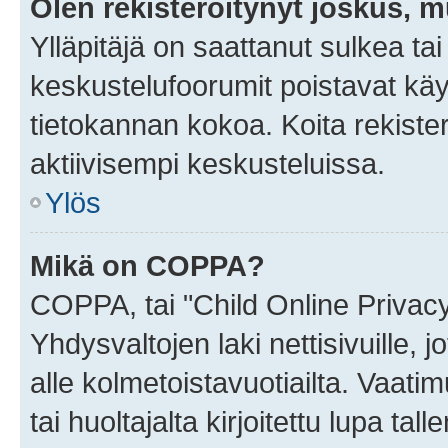
Olen rekisteröitynyt joskus, 
Ylläpitäjä on saattanut sulkea ta
keskustelufoorumit poistavat k
tietokannan kokoa. Koita rekister
aktiivisempi keskusteluissa.
Ylös
Mikä on COPPA?
COPPA, tai "Child Online Privac
Yhdysvaltojen laki nettisivuille, 
alle kolmetoistavuotiailta. Vaa
tai huoltajalta kirjoitettu lupa ta