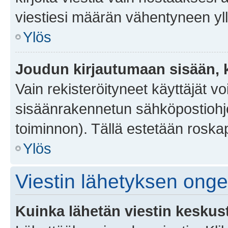
viestiesi määrän vähentyneen yl
Ylös
Joudun kirjautumaan sisään, k
Vain rekisteröityneet käyttäjät v
sisäänrakennetun sähköpostiohjel
toiminnon). Tällä estetään roskap
Ylös
Viestin lähetyksen ong
Kuinka lähetän viestin keskus