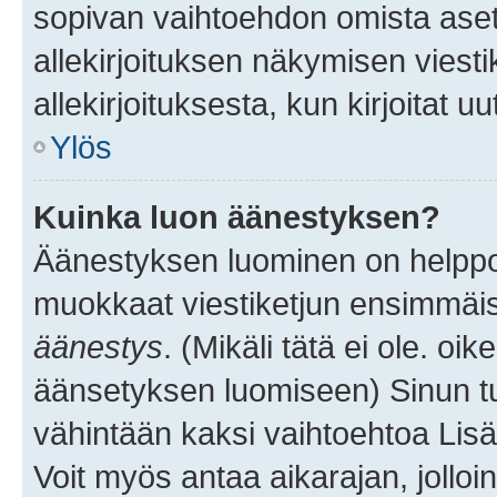
sopivan vaihtoehdon omista asetu
allekirjoituksen näkymisen viesti
allekirjoituksesta, kun kirjoitat uu
Ylös
Kuinka luon äänestyksen?
Äänestyksen luominen on helppoa.
muokkaat viestiketjun ensimmäis
äänestys
. (Mikäli tätä ei ole. oik
äänsetyksen luomiseen) Sinun tu
vähintään kaksi vaihtoehtoa Lisää
Voit myös antaa aikarajan, jolloi