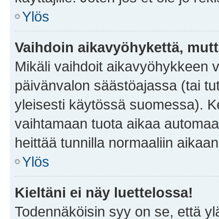
Ylös
Vaihdoin aikavyöhykettä, mutta 
Mikäli vaihdoit aikavyöhykkeen 
päivänvalon säästöajassa (tai tu
yleisesti käytössä suomessa). Ke
vaihtamaan tuota aikaa automaatti
heittää tunnilla normaaliin aikaan
Ylös
Kieltäni ei näy luettelossa!
Todennäköisin syy on se, että yläp