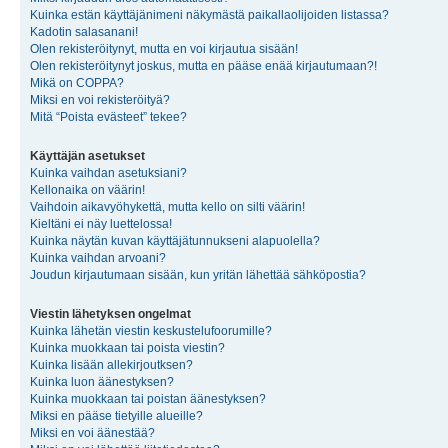
Kuinka estän käyttäjänimeni näkymästä paikallaolijoiden listassa?
Kadotin salasanani!
Olen rekisteröitynyt, mutta en voi kirjautua sisään!
Olen rekisteröitynyt joskus, mutta en pääse enää kirjautumaan?!
Mikä on COPPA?
Miksi en voi rekisteröityä?
Mitä “Poista evästeet” tekee?
Käyttäjän asetukset
Kuinka vaihdan asetuksiani?
Kellonaika on väärin!
Vaihdoin aikavyöhykettä, mutta kello on silti väärin!
Kieltäni ei näy luettelossa!
Kuinka näytän kuvan käyttäjätunnukseni alapuolella?
Kuinka vaihdan arvoani?
Joudun kirjautumaan sisään, kun yritän lähettää sähköpostia?
Viestin lähetyksen ongelmat
Kuinka lähetän viestin keskustelufoorumille?
Kuinka muokkaan tai poista viestin?
Kuinka lisään allekirjoutksen?
Kuinka luon äänestyksen?
Kuinka muokkaan tai poistan äänestyksen?
Miksi en pääse tietyille alueille?
Miksi en voi äänestää?