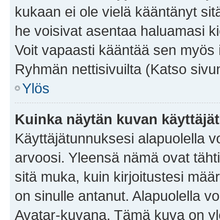
kukaan ei ole vielä kääntänyt sitä 
he voisivat asentaa haluamasi ki
Voit vapaasti kääntää sen myös i
Ryhmän nettisivuilta (Katso sivun
Ylös
Kuinka näytän kuvan käyttäjä
Käyttäjätunnuksesi alapuolella vo
arvoosi. Yleensä nämä ovat tähtiä 
sitä muka, kuin kirjoitustesi mää
on sinulle antanut. Alapuolella v
Avatar-kuvana. Tämä kuva on yle