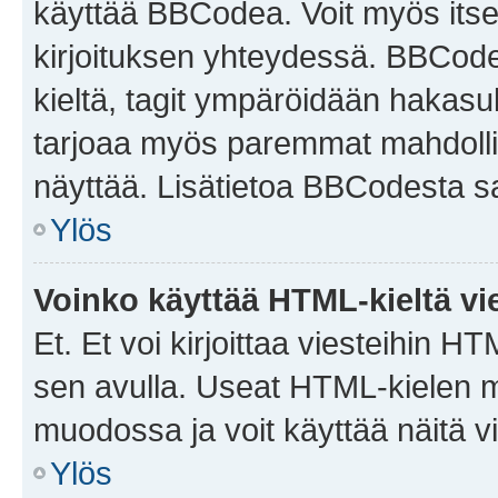
käyttää BBCodea. Voit myös itse
kirjoituksen yhteydessä. BBCode 
kieltä, tagit ympäröidään hakasului
tarjoaa myös paremmat mahdollis
näyttää. Lisätietoa BBCodesta saat
Ylös
Voinko käyttää HTML-kieltä vi
Et. Et voi kirjoittaa viesteihin H
sen avulla. Useat HTML-kielen m
muodossa ja voit käyttää näitä vi
Ylös