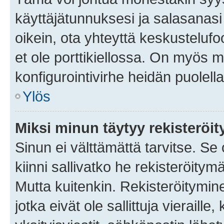
käyttäjätunnuksesi ja salasanasi 
oikein, ota yhteyttä keskustelufo
et ole porttikiellossa. On myös ma
konfigurointivirhe heidän puolella
Ylös
Miksi minun täytyy rekisteröit
Sinun ei välttämättä tarvitse. Se
kiinni sallivatko he rekisteröitym
Mutta kuitenkin. Rekisteröitymine
jotka eivät ole sallittuja vierail