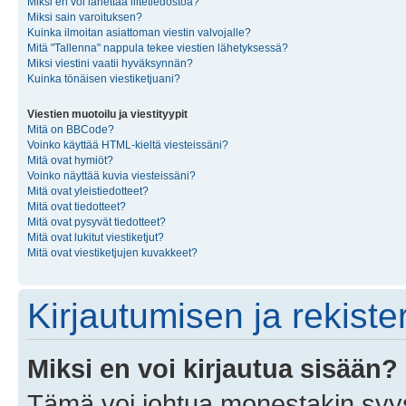
Miksi en voi lähettää liitetiedostoa?
Miksi sain varoituksen?
Kuinka ilmoitan asiattoman viestin valvojalle?
Mitä "Tallenna" nappula tekee viestien lähetyksessä?
Miksi viestini vaatii hyväksynnän?
Kuinka tönäisen viestiketjuani?
Viestien muotoilu ja viestityypit
Mitä on BBCode?
Voinko käyttää HTML-kieltä viesteissäni?
Mitä ovat hymiöt?
Voinko näyttää kuvia viesteissäni?
Mitä ovat yleistiedotteet?
Mitä ovat tiedotteet?
Mitä ovat pysyvät tiedotteet?
Mitä ovat lukitut viestiketjut?
Mitä ovat viestiketjujen kuvakkeet?
Kirjautumisen ja rekist
Miksi en voi kirjautua sisään?
Tämä voi johtua monestakin syyst