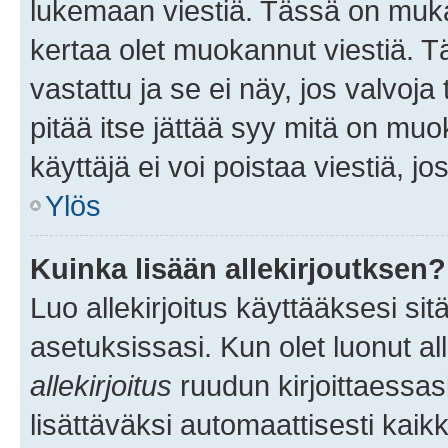
lukemaan viestiä. Tässä on mu
kertaa olet muokannut viestiä. Tä
vastattu ja se ei näy, jos valvoja
pitää itse jättää syy mitä on muo
käyttäjä ei voi poistaa viestiä, jo
Ylös
Kuinka lisään allekirjoutksen?
Luo allekirjoitus käyttääksesi si
asetuksissasi. Kun olet luonut all
allekirjoitus
ruudun kirjoittaessasi
lisättäväksi automaattisesti kaikki