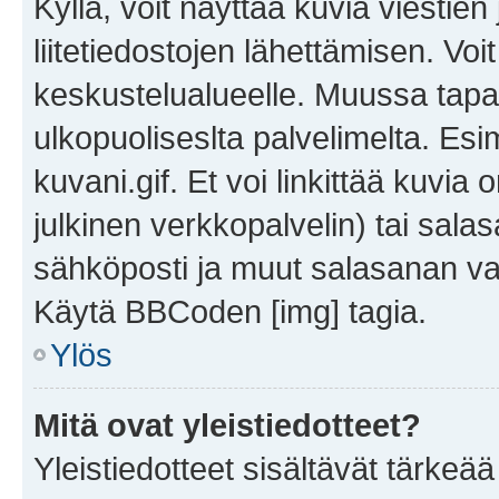
Kyllä, voit näyttää kuvia viestien 
liitetiedostojen lähettämisen. Vo
keskustelualueelle. Muussa tapa
ulkopuoliseslta palvelimelta. Es
kuvani.gif. Et voi linkittää kuvia 
julkinen verkkopalvelin) tai sala
sähköposti ja muut salasanan vaa
Käytä BBCoden [img] tagia.
Ylös
Mitä ovat yleistiedotteet?
Yleistiedotteet sisältävät tärkeä