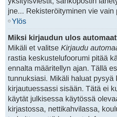
yksityisviestit, sähköpostin lähet
jne... Rekisteröityminen vie vain
Ylös
Miksi kirjaudun ulos automaat
Mikäli et valitse
Kirjaudu automaat
rastia keskustelufoorumi pitää k
ennalta määritellyn ajan. Tällä e
tunnuksiasi. Mikäli haluat pysyä 
kirjautuessassi sisään. Tätä ei k
käytät julkisessa käytössä oleva
kirjastossa, nettikahvilassa, koul