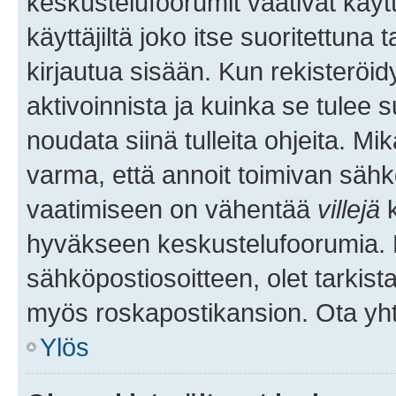
keskustelufoorumit vaativat käytt
käyttäjiltä joko itse suoritettuna 
kirjautua sisään. Kun rekisteröidy
aktivoinnista ja kuinka se tulee s
noudata siinä tulleita ohjeita. Mi
varma, että annoit toimivan sähk
vaatimiseen on vähentää
villejä
k
hyväkseen keskustelufoorumia. Mi
sähköpostiosoitteen, olet tarkista
myös roskapostikansion. Ota yhte
Ylös