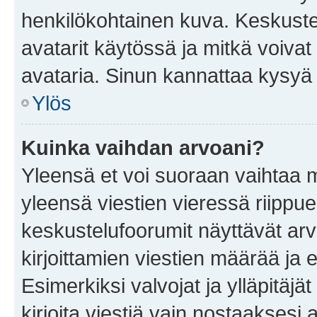
henkilökohtainen kuva. Keskuste
avatarit käytössä ja mitkä voivat 
avataria. Sinun kannattaa kysyä yl
Ylös
Kuinka vaihdan arvoani?
Yleensä et voi suoraan vaihtaa 
yleensä viestien vieressä riippu
keskustelufoorumit näyttävät ar
kirjoittamien viestien määrää ja er
Esimerkiksi valvojat ja ylläpitäjä
kirjoita viestiä vain nostaakses