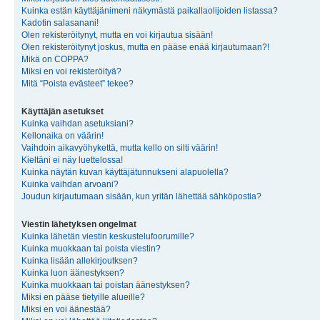
Kuinka estän käyttäjänimeni näkymästä paikallaolijoiden listassa?
Kadotin salasanani!
Olen rekisteröitynyt, mutta en voi kirjautua sisään!
Olen rekisteröitynyt joskus, mutta en pääse enää kirjautumaan?!
Mikä on COPPA?
Miksi en voi rekisteröityä?
Mitä “Poista evästeet” tekee?
Käyttäjän asetukset
Kuinka vaihdan asetuksiani?
Kellonaika on väärin!
Vaihdoin aikavyöhykettä, mutta kello on silti väärin!
Kieltäni ei näy luettelossa!
Kuinka näytän kuvan käyttäjätunnukseni alapuolella?
Kuinka vaihdan arvoani?
Joudun kirjautumaan sisään, kun yritän lähettää sähköpostia?
Viestin lähetyksen ongelmat
Kuinka lähetän viestin keskustelufoorumille?
Kuinka muokkaan tai poista viestin?
Kuinka lisään allekirjoutksen?
Kuinka luon äänestyksen?
Kuinka muokkaan tai poistan äänestyksen?
Miksi en pääse tietyille alueille?
Miksi en voi äänestää?