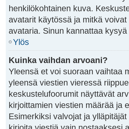
henkilökohtainen kuva. Keskuste
avatarit käytössä ja mitkä voivat 
avataria. Sinun kannattaa kysyä yl
Ylös
Kuinka vaihdan arvoani?
Yleensä et voi suoraan vaihtaa 
yleensä viestien vieressä riippu
keskustelufoorumit näyttävät ar
kirjoittamien viestien määrää ja er
Esimerkiksi valvojat ja ylläpitäjä
kirjoita viestiä vain nostaakses