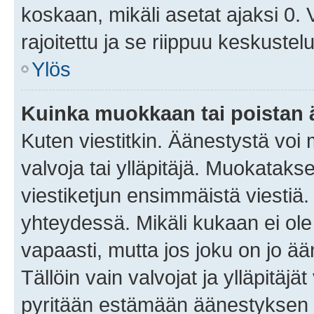
koskaan, mikäli asetat ajaksi 0.
rajoitettu ja se riippuu keskustel
Ylös
Kuinka muokkaan tai poistan
Kuten viestitkin. Äänestystä voi
valvoja tai ylläpitäjä. Muokatak
viestiketjun ensimmäistä viestiä
yhteydessä. Mikäli kukaan ei ol
vapaasti, mutta jos joku on jo ä
Tällöin vain valvojat ja ylläpitäjä
pyritään estämään äänestyksen 