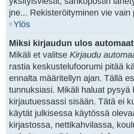
yksityisviestit, sähköpostin lähet
jne... Rekisteröityminen vie vain
Ylös
Miksi kirjaudun ulos automaat
Mikäli et valitse
Kirjaudu automaat
rastia keskustelufoorumi pitää k
ennalta määritellyn ajan. Tällä e
tunnuksiasi. Mikäli haluat pysyä 
kirjautuessassi sisään. Tätä ei k
käytät julkisessa käytössä oleva
kirjastossa, nettikahvilassa, koul