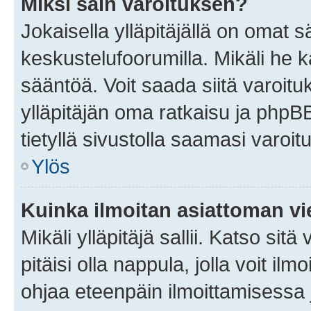
Miksi sain varoituksen?
Jokaisella ylläpitäjällä on omat 
keskustelufoorumilla. Mikäli he ka
sääntöä. Voit saada siitä varoi
ylläpitäjän oma ratkaisu ja phpB
tietyllä sivustolla saamasi varoi
Ylös
Kuinka ilmoitan asiattoman vie
Mikäli ylläpitäjä sallii. Katso sitä
pitäisi olla nappula, jolla voit i
ohjaa eteenpäin ilmoittamisessa j