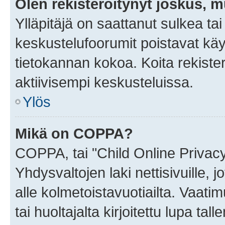
Olen rekisteröitynyt joskus, 
Ylläpitäjä on saattanut sulkea ta
keskustelufoorumit poistavat k
tietokannan kokoa. Koita rekister
aktiivisempi keskusteluissa.
Ylös
Mikä on COPPA?
COPPA, tai "Child Online Privac
Yhdysvaltojen laki nettisivuille, 
alle kolmetoistavuotiailta. Vaa
tai huoltajalta kirjoitettu lupa ta