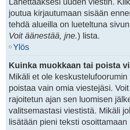
Lähettääksesi uuden viestin. Kl
joutua kirjautumaan sisään ennen 
tehdä alueilla on lueteltuna sivun
Voit äänestää, jne.
) lista.
Ylös
Kuinka muokkaan tai poista vi
Mikäli et ole keskustelufoorumin y
poistaa vain omia viestejäsi. Voi
rajoitetun ajan sen luomisen jäl
valitsemastasi viestistä. Mikäli jo
lisätään pieni teksti osoittama