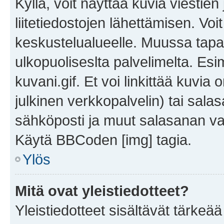
Kyllä, voit näyttää kuvia viestien 
liitetiedostojen lähettämisen. Vo
keskustelualueelle. Muussa tapa
ulkopuoliseslta palvelimelta. Es
kuvani.gif. Et voi linkittää kuvia 
julkinen verkkopalvelin) tai sala
sähköposti ja muut salasanan vaa
Käytä BBCoden [img] tagia.
Ylös
Mitä ovat yleistiedotteet?
Yleistiedotteet sisältävät tärkeä