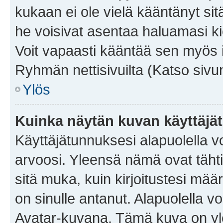
kukaan ei ole vielä kääntänyt sitä 
he voisivat asentaa haluamasi ki
Voit vapaasti kääntää sen myös i
Ryhmän nettisivuilta (Katso sivun
Ylös
Kuinka näytän kuvan käyttäjä
Käyttäjätunnuksesi alapuolella vo
arvoosi. Yleensä nämä ovat tähtiä 
sitä muka, kuin kirjoitustesi mää
on sinulle antanut. Alapuolella v
Avatar-kuvana. Tämä kuva on yle