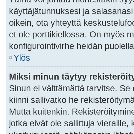
käyttäjätunnuksesi ja salasanasi 
oikein, ota yhteyttä keskustelufo
et ole porttikiellossa. On myös ma
konfigurointivirhe heidän puolella
Ylös
Miksi minun täytyy rekisteröit
Sinun ei välttämättä tarvitse. Se
kiinni sallivatko he rekisteröitym
Mutta kuitenkin. Rekisteröitymine
jotka eivät ole sallittuja vierail