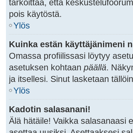
tarkoittaa, että keskustelufoorum
pois käytöstä.
Ylös
Kuinka estän käyttäjänimeni n
Omassa profiilissasi löytyy aset
asetuksen kohtaan
päällä
. Näkym
ja itsellesi. Sinut lasketaan tällö
Ylös
Kadotin salasanani!
Älä hätäile! Vaikka salasanaasi 
asettaa uusiksi. Asettaaksesi s