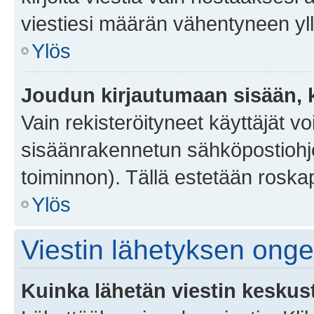
viestiesi määrän vähentyneen yl
Ylös
Joudun kirjautumaan sisään, k
Vain rekisteröityneet käyttäjät v
sisäänrakennetun sähköpostiohjel
toiminnon). Tällä estetään roskap
Ylös
Viestin lähetyksen ong
Kuinka lähetän viestin keskus