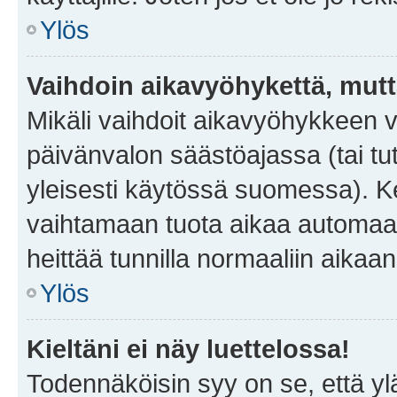
Ylös
Vaihdoin aikavyöhykettä, mutta 
Mikäli vaihdoit aikavyöhykkeen 
päivänvalon säästöajassa (tai tu
yleisesti käytössä suomessa). Ke
vaihtamaan tuota aikaa automaatti
heittää tunnilla normaaliin aikaan
Ylös
Kieltäni ei näy luettelossa!
Todennäköisin syy on se, että yläp