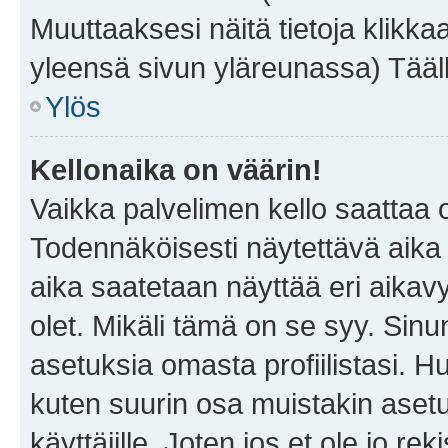
Muuttaaksesi näitä tietoja klikka
yleensä sivun yläreunassa) Tääll
Ylös
Kellonaika on väärin!
Vaikka palvelimen kello saattaa 
Todennäköisesti näytettävä aika
aika saatetaan näyttää eri aika
olet. Mikäli tämä on se syy. Si
asetuksia omasta profiilistasi. 
kuten suurin osa muistakin asetuks
käyttäjille. Joten jos et ole jo rek