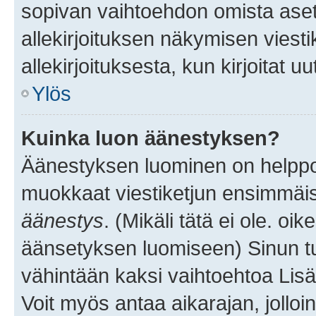
sopivan vaihtoehdon omista asetu
allekirjoituksen näkymisen viesti
allekirjoituksesta, kun kirjoitat uu
Ylös
Kuinka luon äänestyksen?
Äänestyksen luominen on helppoa.
muokkaat viestiketjun ensimmäis
äänestys
. (Mikäli tätä ei ole. oik
äänsetyksen luomiseen) Sinun tu
vähintään kaksi vaihtoehtoa Lisää
Voit myös antaa aikarajan, jolloi