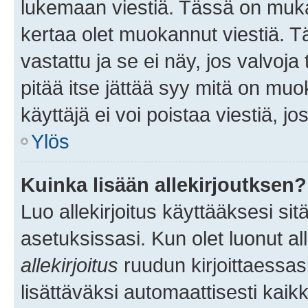
lukemaan viestiä. Tässä on mu
kertaa olet muokannut viestiä. Tä
vastattu ja se ei näy, jos valvoja
pitää itse jättää syy mitä on muo
käyttäjä ei voi poistaa viestiä, jo
Ylös
Kuinka lisään allekirjoutksen?
Luo allekirjoitus käyttääksesi si
asetuksissasi. Kun olet luonut all
allekirjoitus
ruudun kirjoittaessasi
lisättäväksi automaattisesti kaikki