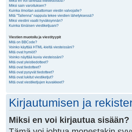
Miksi en voi lähettää liitetiedostoa?
Miksi sain varoituksen?
Kuinka ilmoitan asiattoman viestin valvojalle?
Mitä "Tallenna" nappula tekee viestien lähetyksessä?
Miksi viestini vaatii hyväksynnän?
Kuinka tönäisen viestiketjuani?
Viestien muotoilu ja viestityypit
Mitä on BBCode?
Voinko käyttää HTML-kieltä viesteissäni?
Mitä ovat hymiöt?
Voinko näyttää kuvia viesteissäni?
Mitä ovat yleistiedotteet?
Mitä ovat tiedotteet?
Mitä ovat pysyvät tiedotteet?
Mitä ovat lukitut viestiketjut?
Mitä ovat viestiketjujen kuvakkeet?
Kirjautumisen ja rekist
Miksi en voi kirjautua sisään?
Tämä voi johtua monestakin syyst