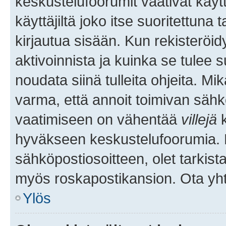
keskustelufoorumit vaativat käytt
käyttäjiltä joko itse suoritettuna 
kirjautua sisään. Kun rekisteröidy
aktivoinnista ja kuinka se tulee s
noudata siinä tulleita ohjeita. Mi
varma, että annoit toimivan sähk
vaatimiseen on vähentää
villejä
k
hyväkseen keskustelufoorumia. Mi
sähköpostiosoitteen, olet tarkista
myös roskapostikansion. Ota yhte
Ylös