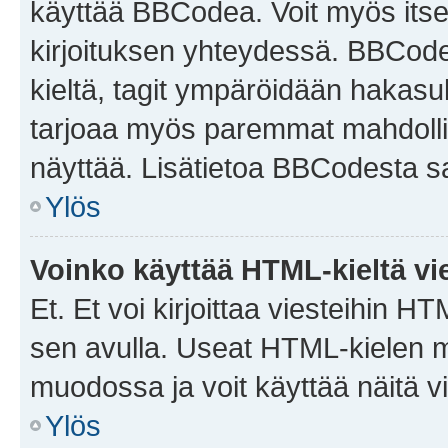
käyttää BBCodea. Voit myös itse
kirjoituksen yhteydessä. BBCode 
kieltä, tagit ympäröidään hakasului
tarjoaa myös paremmat mahdollis
näyttää. Lisätietoa BBCodesta saat
Ylös
Voinko käyttää HTML-kieltä vi
Et. Et voi kirjoittaa viesteihin H
sen avulla. Useat HTML-kielen m
muodossa ja voit käyttää näitä vi
Ylös