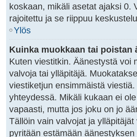
koskaan, mikäli asetat ajaksi 0.
rajoitettu ja se riippuu keskustel
Ylös
Kuinka muokkaan tai poistan
Kuten viestitkin. Äänestystä voi
valvoja tai ylläpitäjä. Muokatak
viestiketjun ensimmäistä viestiä
yhteydessä. Mikäli kukaan ei ol
vapaasti, mutta jos joku on jo ä
Tällöin vain valvojat ja ylläpitäjä
pyritään estämään äänestyksen 