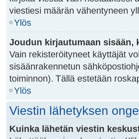
viestiesi määrän vähentyneen yl
Ylös
Joudun kirjautumaan sisään, k
Vain rekisteröityneet käyttäjät v
sisäänrakennetun sähköpostiohjel
toiminnon). Tällä estetään roskap
Ylös
Viestin lähetyksen ong
Kuinka lähetän viestin keskus