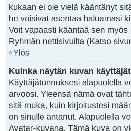
kukaan ei ole vielä kääntänyt sitä 
he voisivat asentaa haluamasi ki
Voit vapaasti kääntää sen myös i
Ryhmän nettisivuilta (Katso sivun
Ylös
Kuinka näytän kuvan käyttäjä
Käyttäjätunnuksesi alapuolella vo
arvoosi. Yleensä nämä ovat tähtiä 
sitä muka, kuin kirjoitustesi mää
on sinulle antanut. Alapuolella v
Avatar-kuvana. Tämä kuva on yle