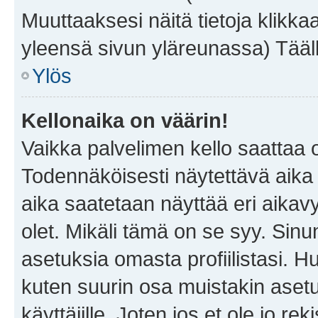
Muuttaaksesi näitä tietoja klikka
yleensä sivun yläreunassa) Tääll
Ylös
Kellonaika on väärin!
Vaikka palvelimen kello saattaa 
Todennäköisesti näytettävä aika
aika saatetaan näyttää eri aika
olet. Mikäli tämä on se syy. Si
asetuksia omasta profiilistasi. 
kuten suurin osa muistakin asetuks
käyttäjille. Joten jos et ole jo rek