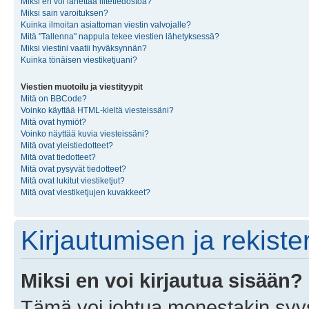
Miksi en voi lähettää liitetiedostoa?
Miksi sain varoituksen?
Kuinka ilmoitan asiattoman viestin valvojalle?
Mitä "Tallenna" nappula tekee viestien lähetyksessä?
Miksi viestini vaatii hyväksynnän?
Kuinka tönäisen viestiketjuani?
Viestien muotoilu ja viestityypit
Mitä on BBCode?
Voinko käyttää HTML-kieltä viesteissäni?
Mitä ovat hymiöt?
Voinko näyttää kuvia viesteissäni?
Mitä ovat yleistiedotteet?
Mitä ovat tiedotteet?
Mitä ovat pysyvät tiedotteet?
Mitä ovat lukitut viestiketjut?
Mitä ovat viestiketjujen kuvakkeet?
Kirjautumisen ja rekist
Miksi en voi kirjautua sisään?
Tämä voi johtua monestakin syyst