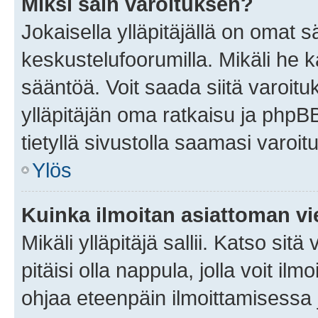
Miksi sain varoituksen?
Jokaisella ylläpitäjällä on omat 
keskustelufoorumilla. Mikäli he ka
sääntöä. Voit saada siitä varoi
ylläpitäjän oma ratkaisu ja phpB
tietyllä sivustolla saamasi varoi
Ylös
Kuinka ilmoitan asiattoman vie
Mikäli ylläpitäjä sallii. Katso sitä
pitäisi olla nappula, jolla voit i
ohjaa eteenpäin ilmoittamisessa j