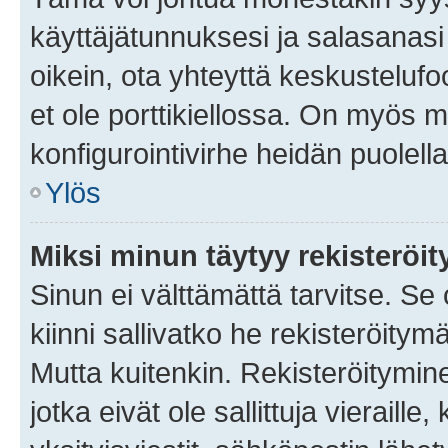
käyttäjätunnuksesi ja salasanasi 
oikein, ota yhteyttä keskustelufo
et ole porttikiellossa. On myös ma
konfigurointivirhe heidän puolella
Ylös
Miksi minun täytyy rekisteröit
Sinun ei välttämättä tarvitse. Se
kiinni sallivatko he rekisteröitym
Mutta kuitenkin. Rekisteröitymine
jotka eivät ole sallittuja vierail