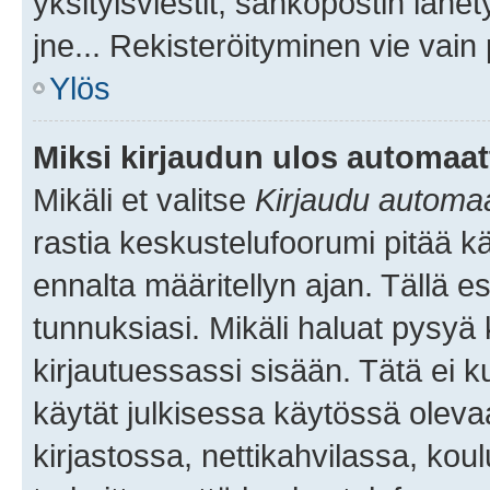
yksityisviestit, sähköpostin lähet
jne... Rekisteröityminen vie vain
Ylös
Miksi kirjaudun ulos automaat
Mikäli et valitse
Kirjaudu automaat
rastia keskustelufoorumi pitää k
ennalta määritellyn ajan. Tällä e
tunnuksiasi. Mikäli haluat pysyä 
kirjautuessassi sisään. Tätä ei k
käytät julkisessa käytössä oleva
kirjastossa, nettikahvilassa, koul