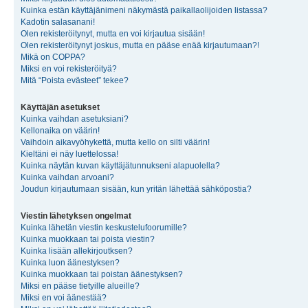
Kuinka estän käyttäjänimeni näkymästä paikallaolijoiden listassa?
Kadotin salasanani!
Olen rekisteröitynyt, mutta en voi kirjautua sisään!
Olen rekisteröitynyt joskus, mutta en pääse enää kirjautumaan?!
Mikä on COPPA?
Miksi en voi rekisteröityä?
Mitä “Poista evästeet” tekee?
Käyttäjän asetukset
Kuinka vaihdan asetuksiani?
Kellonaika on väärin!
Vaihdoin aikavyöhykettä, mutta kello on silti väärin!
Kieltäni ei näy luettelossa!
Kuinka näytän kuvan käyttäjätunnukseni alapuolella?
Kuinka vaihdan arvoani?
Joudun kirjautumaan sisään, kun yritän lähettää sähköpostia?
Viestin lähetyksen ongelmat
Kuinka lähetän viestin keskustelufoorumille?
Kuinka muokkaan tai poista viestin?
Kuinka lisään allekirjoutksen?
Kuinka luon äänestyksen?
Kuinka muokkaan tai poistan äänestyksen?
Miksi en pääse tietyille alueille?
Miksi en voi äänestää?