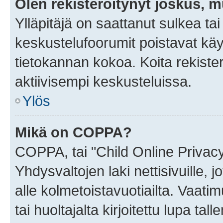
Olen rekisteröitynyt joskus, 
Ylläpitäjä on saattanut sulkea ta
keskustelufoorumit poistavat k
tietokannan kokoa. Koita rekister
aktiivisempi keskusteluissa.
Ylös
Mikä on COPPA?
COPPA, tai "Child Online Privac
Yhdysvaltojen laki nettisivuille, 
alle kolmetoistavuotiailta. Vaa
tai huoltajalta kirjoitettu lupa ta