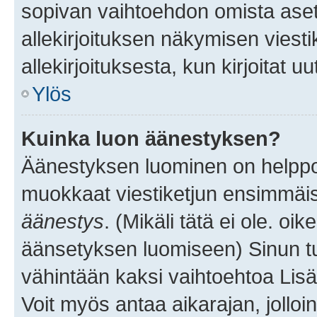
sopivan vaihtoehdon omista asetu
allekirjoituksen näkymisen viesti
allekirjoituksesta, kun kirjoitat uu
Ylös
Kuinka luon äänestyksen?
Äänestyksen luominen on helppoa.
muokkaat viestiketjun ensimmäis
äänestys
. (Mikäli tätä ei ole. oik
äänsetyksen luomiseen) Sinun tu
vähintään kaksi vaihtoehtoa Lisää
Voit myös antaa aikarajan, jolloi