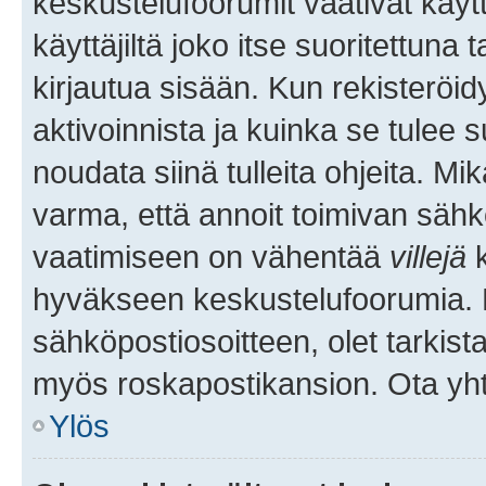
keskustelufoorumit vaativat käytt
käyttäjiltä joko itse suoritettuna 
kirjautua sisään. Kun rekisteröidy
aktivoinnista ja kuinka se tulee s
noudata siinä tulleita ohjeita. Mi
varma, että annoit toimivan sähk
vaatimiseen on vähentää
villejä
k
hyväkseen keskustelufoorumia. Mi
sähköpostiosoitteen, olet tarkista
myös roskapostikansion. Ota yhte
Ylös