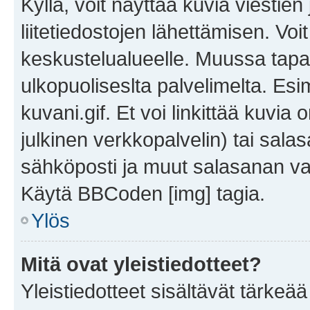
Kyllä, voit näyttää kuvia viestien 
liitetiedostojen lähettämisen. Vo
keskustelualueelle. Muussa tapa
ulkopuoliseslta palvelimelta. Es
kuvani.gif. Et voi linkittää kuvia 
julkinen verkkopalvelin) tai sala
sähköposti ja muut salasanan vaa
Käytä BBCoden [img] tagia.
Ylös
Mitä ovat yleistiedotteet?
Yleistiedotteet sisältävät tärkeä