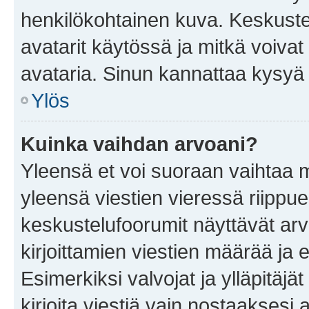
henkilökohtainen kuva. Keskuste
avatarit käytössä ja mitkä voivat 
avataria. Sinun kannattaa kysyä yl
Ylös
Kuinka vaihdan arvoani?
Yleensä et voi suoraan vaihtaa 
yleensä viestien vieressä riippu
keskustelufoorumit näyttävät ar
kirjoittamien viestien määrää ja er
Esimerkiksi valvojat ja ylläpitäjä
kirjoita viestiä vain nostaakses