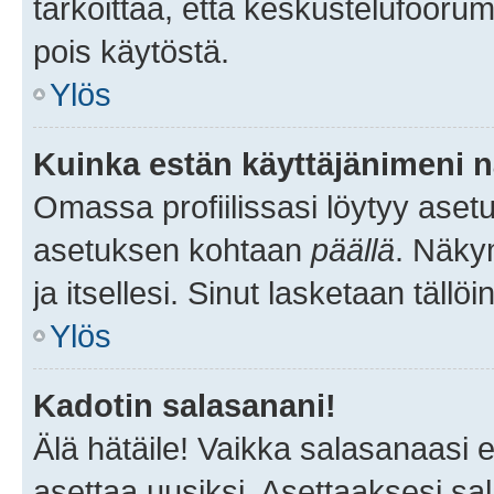
tarkoittaa, että keskustelufoorum
pois käytöstä.
Ylös
Kuinka estän käyttäjänimeni n
Omassa profiilissasi löytyy aset
asetuksen kohtaan
päällä
. Näkym
ja itsellesi. Sinut lasketaan tällö
Ylös
Kadotin salasanani!
Älä hätäile! Vaikka salasanaasi 
asettaa uusiksi. Asettaaksesi s