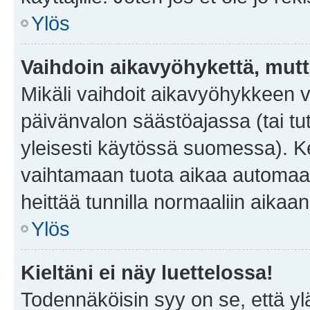
Ylös
Vaihdoin aikavyöhykettä, mutta 
Mikäli vaihdoit aikavyöhykkeen 
päivänvalon säästöajassa (tai tu
yleisesti käytössä suomessa). Ke
vaihtamaan tuota aikaa automaatti
heittää tunnilla normaaliin aikaan
Ylös
Kieltäni ei näy luettelossa!
Todennäköisin syy on se, että yläp