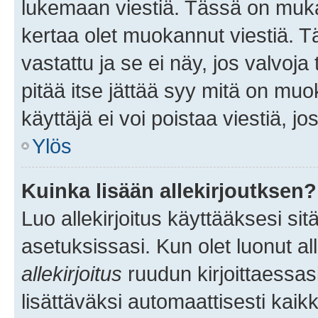
lukemaan viestiä. Tässä on mu
kertaa olet muokannut viestiä. Tä
vastattu ja se ei näy, jos valvoja
pitää itse jättää syy mitä on muo
käyttäjä ei voi poistaa viestiä, jo
Ylös
Kuinka lisään allekirjoutksen?
Luo allekirjoitus käyttääksesi si
asetuksissasi. Kun olet luonut all
allekirjoitus
ruudun kirjoittaessasi
lisättäväksi automaattisesti kaikki