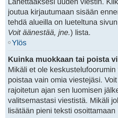
Lähettääksesi uuden viestin. Kl
joutua kirjautumaan sisään ennen 
tehdä alueilla on lueteltuna sivun
Voit äänestää, jne.
) lista.
Ylös
Kuinka muokkaan tai poista vi
Mikäli et ole keskustelufoorumin y
poistaa vain omia viestejäsi. Voi
rajoitetun ajan sen luomisen jäl
valitsemastasi viestistä. Mikäli jo
lisätään pieni teksti osoittama