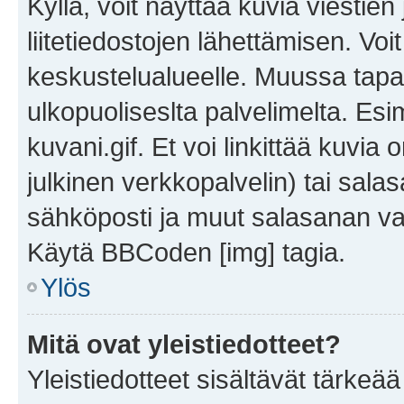
Kyllä, voit näyttää kuvia viestien 
liitetiedostojen lähettämisen. Vo
keskustelualueelle. Muussa tapa
ulkopuoliseslta palvelimelta. Es
kuvani.gif. Et voi linkittää kuvia 
julkinen verkkopalvelin) tai sala
sähköposti ja muut salasanan vaa
Käytä BBCoden [img] tagia.
Ylös
Mitä ovat yleistiedotteet?
Yleistiedotteet sisältävät tärkeä