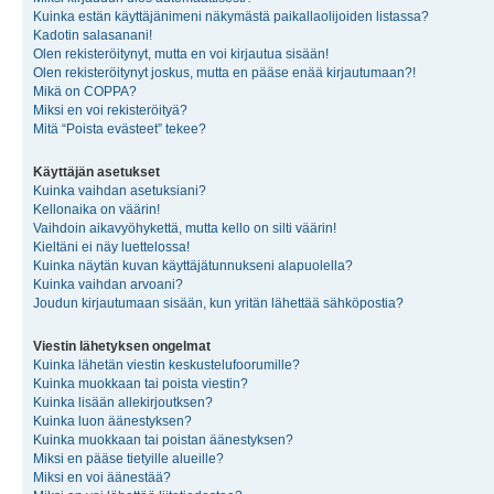
Kuinka estän käyttäjänimeni näkymästä paikallaolijoiden listassa?
Kadotin salasanani!
Olen rekisteröitynyt, mutta en voi kirjautua sisään!
Olen rekisteröitynyt joskus, mutta en pääse enää kirjautumaan?!
Mikä on COPPA?
Miksi en voi rekisteröityä?
Mitä “Poista evästeet” tekee?
Käyttäjän asetukset
Kuinka vaihdan asetuksiani?
Kellonaika on väärin!
Vaihdoin aikavyöhykettä, mutta kello on silti väärin!
Kieltäni ei näy luettelossa!
Kuinka näytän kuvan käyttäjätunnukseni alapuolella?
Kuinka vaihdan arvoani?
Joudun kirjautumaan sisään, kun yritän lähettää sähköpostia?
Viestin lähetyksen ongelmat
Kuinka lähetän viestin keskustelufoorumille?
Kuinka muokkaan tai poista viestin?
Kuinka lisään allekirjoutksen?
Kuinka luon äänestyksen?
Kuinka muokkaan tai poistan äänestyksen?
Miksi en pääse tietyille alueille?
Miksi en voi äänestää?