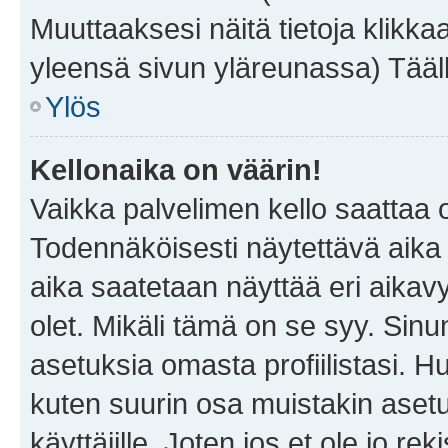
Muuttaaksesi näitä tietoja klikka
yleensä sivun yläreunassa) Tääll
Ylös
Kellonaika on väärin!
Vaikka palvelimen kello saattaa 
Todennäköisesti näytettävä aika
aika saatetaan näyttää eri aika
olet. Mikäli tämä on se syy. Si
asetuksia omasta profiilistasi. 
kuten suurin osa muistakin asetuks
käyttäjille. Joten jos et ole jo rek