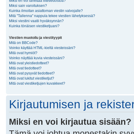
Miksi en voi lähettää liitetiedostoa?
Miksi sain varoituksen?
Kuinka ilmoitan asiattoman viestin valvojalle?
Mitä "Tallenna" nappula tekee viestien lähetyksessä?
Miksi viestini vaatii hyväksynnän?
Kuinka tönäisen viestiketjuani?
Viestien muotoilu ja viestityypit
Mitä on BBCode?
Voinko käyttää HTML-kieltä viesteissäni?
Mitä ovat hymiöt?
Voinko näyttää kuvia viesteissäni?
Mitä ovat yleistiedotteet?
Mitä ovat tiedotteet?
Mitä ovat pysyvät tiedotteet?
Mitä ovat lukitut viestiketjut?
Mitä ovat viestiketjujen kuvakkeet?
Kirjautumisen ja rekist
Miksi en voi kirjautua sisään?
Tämä voi johtua monestakin syyst