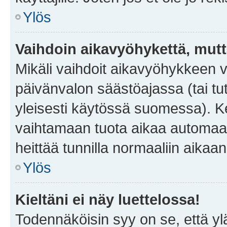
Ylös
Vaihdoin aikavyöhykettä, mutta 
Mikäli vaihdoit aikavyöhykkeen 
päivänvalon säästöajassa (tai tu
yleisesti käytössä suomessa). Ke
vaihtamaan tuota aikaa automaatti
heittää tunnilla normaaliin aikaan
Ylös
Kieltäni ei näy luettelossa!
Todennäköisin syy on se, että yläp