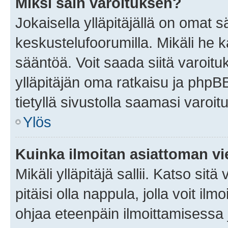
Miksi sain varoituksen?
Jokaisella ylläpitäjällä on omat 
keskustelufoorumilla. Mikäli he ka
sääntöä. Voit saada siitä varoi
ylläpitäjän oma ratkaisu ja phpB
tietyllä sivustolla saamasi varoi
Ylös
Kuinka ilmoitan asiattoman vie
Mikäli ylläpitäjä sallii. Katso sitä
pitäisi olla nappula, jolla voit i
ohjaa eteenpäin ilmoittamisessa j