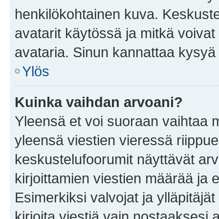
henkilökohtainen kuva. Keskuste
avatarit käytössä ja mitkä voivat 
avataria. Sinun kannattaa kysyä yl
Ylös
Kuinka vaihdan arvoani?
Yleensä et voi suoraan vaihtaa 
yleensä viestien vieressä riippu
keskustelufoorumit näyttävät ar
kirjoittamien viestien määrää ja er
Esimerkiksi valvojat ja ylläpitäjä
kirjoita viestiä vain nostaakses