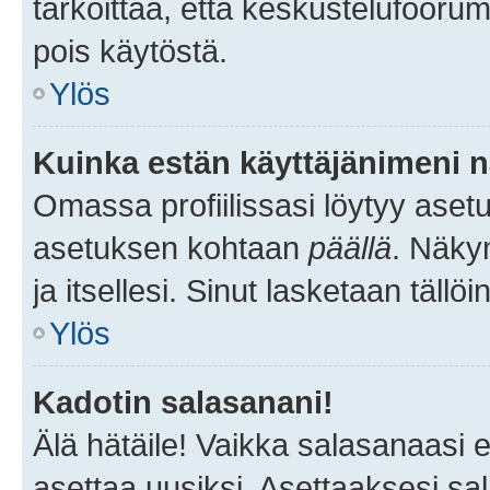
tarkoittaa, että keskustelufoorum
pois käytöstä.
Ylös
Kuinka estän käyttäjänimeni n
Omassa profiilissasi löytyy aset
asetuksen kohtaan
päällä
. Näkym
ja itsellesi. Sinut lasketaan tällö
Ylös
Kadotin salasanani!
Älä hätäile! Vaikka salasanaasi 
asettaa uusiksi. Asettaaksesi s