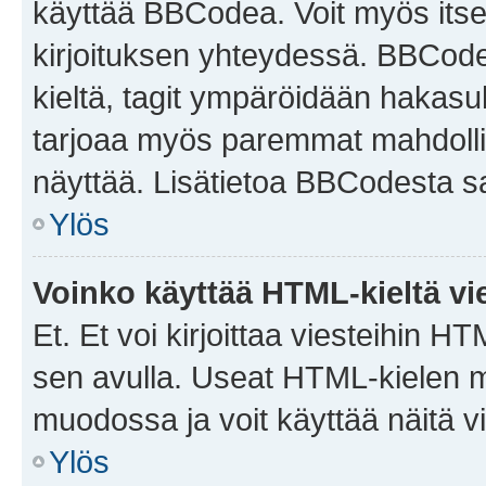
käyttää BBCodea. Voit myös itse
kirjoituksen yhteydessä. BBCode 
kieltä, tagit ympäröidään hakasului
tarjoaa myös paremmat mahdollis
näyttää. Lisätietoa BBCodesta saat
Ylös
Voinko käyttää HTML-kieltä vi
Et. Et voi kirjoittaa viesteihin H
sen avulla. Useat HTML-kielen m
muodossa ja voit käyttää näitä vi
Ylös