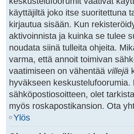
keskustelufoorumit vaativat käytt
käyttäjiltä joko itse suoritettuna 
kirjautua sisään. Kun rekisteröidy
aktivoinnista ja kuinka se tulee s
noudata siinä tulleita ohjeita. Mi
varma, että annoit toimivan sähk
vaatimiseen on vähentää
villejä
k
hyväkseen keskustelufoorumia. Mi
sähköpostiosoitteen, olet tarkista
myös roskapostikansion. Ota yhte
Ylös