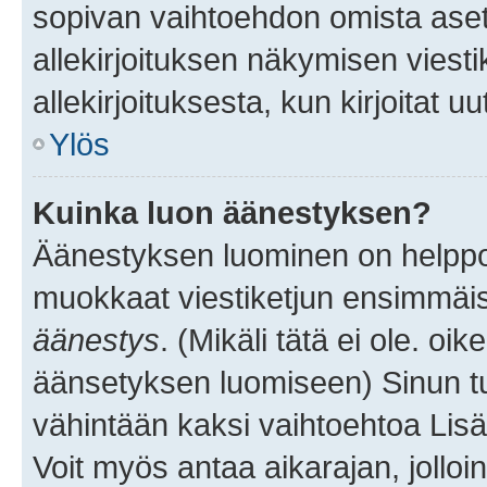
sopivan vaihtoehdon omista asetu
allekirjoituksen näkymisen viesti
allekirjoituksesta, kun kirjoitat uu
Ylös
Kuinka luon äänestyksen?
Äänestyksen luominen on helppoa.
muokkaat viestiketjun ensimmäis
äänestys
. (Mikäli tätä ei ole. oik
äänsetyksen luomiseen) Sinun tu
vähintään kaksi vaihtoehtoa Lisää
Voit myös antaa aikarajan, jolloi