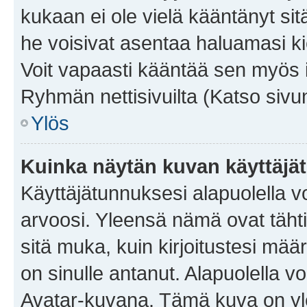
kukaan ei ole vielä kääntänyt sitä 
he voisivat asentaa haluamasi ki
Voit vapaasti kääntää sen myös i
Ryhmän nettisivuilta (Katso sivun
Ylös
Kuinka näytän kuvan käyttäjä
Käyttäjätunnuksesi alapuolella vo
arvoosi. Yleensä nämä ovat tähtiä 
sitä muka, kuin kirjoitustesi mää
on sinulle antanut. Alapuolella v
Avatar-kuvana. Tämä kuva on yle