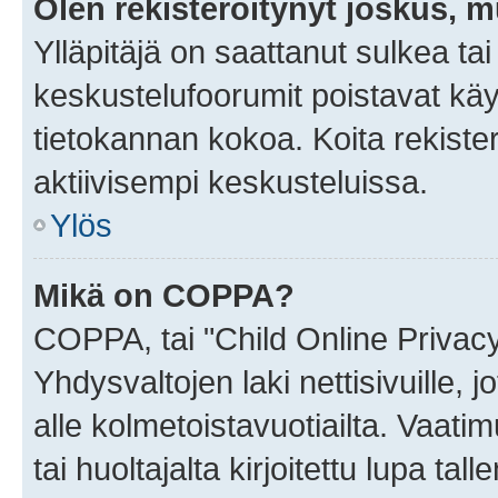
Olen rekisteröitynyt joskus, 
Ylläpitäjä on saattanut sulkea ta
keskustelufoorumit poistavat k
tietokannan kokoa. Koita rekister
aktiivisempi keskusteluissa.
Ylös
Mikä on COPPA?
COPPA, tai "Child Online Privac
Yhdysvaltojen laki nettisivuille, 
alle kolmetoistavuotiailta. Vaa
tai huoltajalta kirjoitettu lupa ta