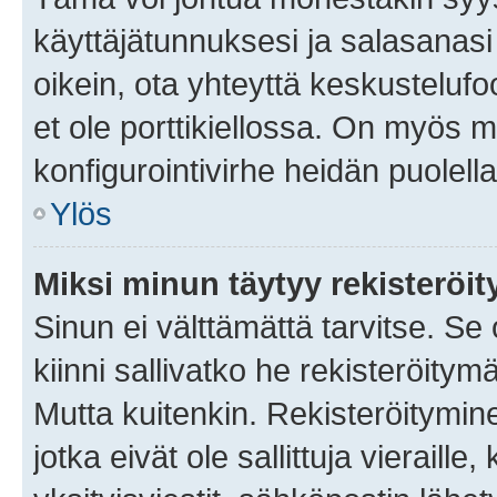
käyttäjätunnuksesi ja salasanasi 
oikein, ota yhteyttä keskustelufo
et ole porttikiellossa. On myös ma
konfigurointivirhe heidän puolella
Ylös
Miksi minun täytyy rekisteröit
Sinun ei välttämättä tarvitse. Se
kiinni sallivatko he rekisteröitym
Mutta kuitenkin. Rekisteröitymine
jotka eivät ole sallittuja vierail