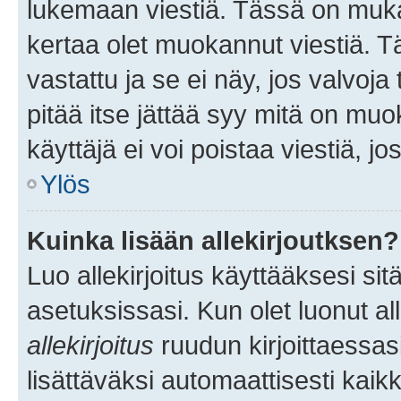
lukemaan viestiä. Tässä on mu
kertaa olet muokannut viestiä. Tä
vastattu ja se ei näy, jos valvoja
pitää itse jättää syy mitä on muo
käyttäjä ei voi poistaa viestiä, jo
Ylös
Kuinka lisään allekirjoutksen?
Luo allekirjoitus käyttääksesi si
asetuksissasi. Kun olet luonut all
allekirjoitus
ruudun kirjoittaessasi
lisättäväksi automaattisesti kaikki