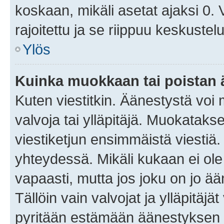
koskaan, mikäli asetat ajaksi 0.
rajoitettu ja se riippuu keskustel
Ylös
Kuinka muokkaan tai poistan
Kuten viestitkin. Äänestystä voi
valvoja tai ylläpitäjä. Muokatak
viestiketjun ensimmäistä viestiä
yhteydessä. Mikäli kukaan ei ol
vapaasti, mutta jos joku on jo ä
Tällöin vain valvojat ja ylläpitäjä
pyritään estämään äänestyksen 