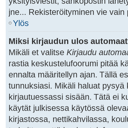
yksityisviestit, sähköpostin lähet
jne... Rekisteröityminen vie vain
Ylös
Miksi kirjaudun ulos automaat
Mikäli et valitse
Kirjaudu automaat
rastia keskustelufoorumi pitää k
ennalta määritellyn ajan. Tällä e
tunnuksiasi. Mikäli haluat pysyä 
kirjautuessassi sisään. Tätä ei k
käytät julkisessa käytössä oleva
kirjastossa, nettikahvilassa, koul