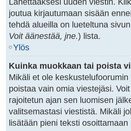
Lähettääksesi uuden viestin. Kl
joutua kirjautumaan sisään ennen 
tehdä alueilla on lueteltuna sivun
Voit äänestää, jne.
) lista.
Ylös
Kuinka muokkaan tai poista vi
Mikäli et ole keskustelufoorumin y
poistaa vain omia viestejäsi. Voi
rajoitetun ajan sen luomisen jäl
valitsemastasi viestistä. Mikäli jo
lisätään pieni teksti osoittama