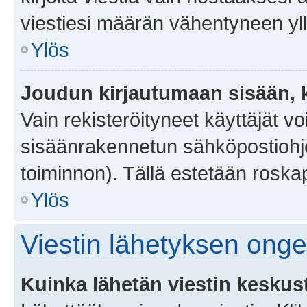
viestiesi määrän vähentyneen yl
Ylös
Joudun kirjautumaan sisään, k
Vain rekisteröityneet käyttäjät v
sisäänrakennetun sähköpostiohjel
toiminnon). Tällä estetään roskap
Ylös
Viestin lähetyksen ong
Kuinka lähetän viestin keskus