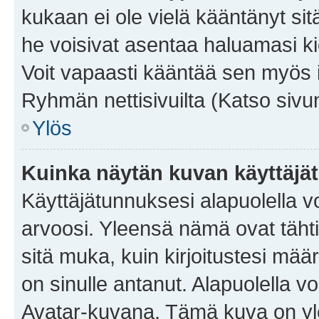
kukaan ei ole vielä kääntänyt sitä 
he voisivat asentaa haluamasi ki
Voit vapaasti kääntää sen myös i
Ryhmän nettisivuilta (Katso sivun
Ylös
Kuinka näytän kuvan käyttäjä
Käyttäjätunnuksesi alapuolella vo
arvoosi. Yleensä nämä ovat tähtiä 
sitä muka, kuin kirjoitustesi mää
on sinulle antanut. Alapuolella v
Avatar-kuvana. Tämä kuva on yle