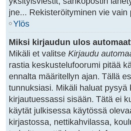
yksityisviestit, sähköpostin lähet
jne... Rekisteröityminen vie vain
Ylös
Miksi kirjaudun ulos automaat
Mikäli et valitse
Kirjaudu automaat
rastia keskustelufoorumi pitää k
ennalta määritellyn ajan. Tällä e
tunnuksiasi. Mikäli haluat pysyä 
kirjautuessassi sisään. Tätä ei k
käytät julkisessa käytössä oleva
kirjastossa, nettikahvilassa, koul