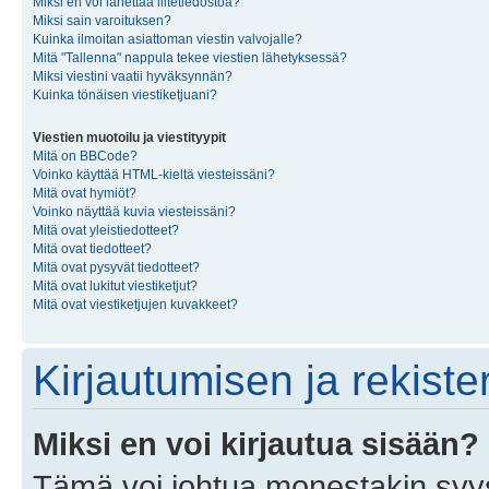
Miksi en voi lähettää liitetiedostoa?
Miksi sain varoituksen?
Kuinka ilmoitan asiattoman viestin valvojalle?
Mitä "Tallenna" nappula tekee viestien lähetyksessä?
Miksi viestini vaatii hyväksynnän?
Kuinka tönäisen viestiketjuani?
Viestien muotoilu ja viestityypit
Mitä on BBCode?
Voinko käyttää HTML-kieltä viesteissäni?
Mitä ovat hymiöt?
Voinko näyttää kuvia viesteissäni?
Mitä ovat yleistiedotteet?
Mitä ovat tiedotteet?
Mitä ovat pysyvät tiedotteet?
Mitä ovat lukitut viestiketjut?
Mitä ovat viestiketjujen kuvakkeet?
Kirjautumisen ja rekist
Miksi en voi kirjautua sisään?
Tämä voi johtua monestakin syyst