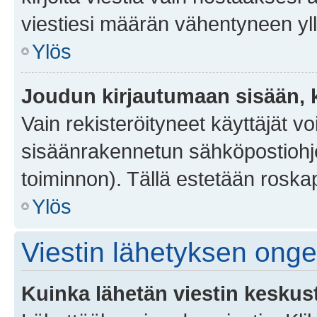
viestiesi määrän vähentyneen yl
Ylös
Joudun kirjautumaan sisään, k
Vain rekisteröityneet käyttäjät v
sisäänrakennetun sähköpostiohjel
toiminnon). Tällä estetään roskap
Ylös
Viestin lähetyksen ong
Kuinka lähetän viestin keskus