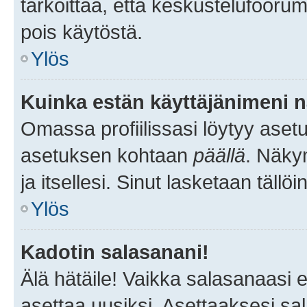
tarkoittaa, että keskustelufoorum
pois käytöstä.
Ylös
Kuinka estän käyttäjänimeni n
Omassa profiilissasi löytyy aset
asetuksen kohtaan
päällä
. Näkym
ja itsellesi. Sinut lasketaan tällö
Ylös
Kadotin salasanani!
Älä hätäile! Vaikka salasanaasi 
asettaa uusiksi. Asettaaksesi s