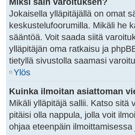
Miksi sain varoituksen?
Jokaisella ylläpitäjällä on omat 
keskustelufoorumilla. Mikäli he ka
sääntöä. Voit saada siitä varoi
ylläpitäjän oma ratkaisu ja phpB
tietyllä sivustolla saamasi varoi
Ylös
Kuinka ilmoitan asiattoman vie
Mikäli ylläpitäjä sallii. Katso sitä
pitäisi olla nappula, jolla voit i
ohjaa eteenpäin ilmoittamisessa j