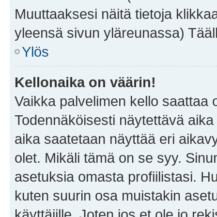
Muuttaaksesi näitä tietoja klikka
yleensä sivun yläreunassa) Tääll
Ylös
Kellonaika on väärin!
Vaikka palvelimen kello saattaa 
Todennäköisesti näytettävä aika
aika saatetaan näyttää eri aika
olet. Mikäli tämä on se syy. Si
asetuksia omasta profiilistasi. 
kuten suurin osa muistakin asetuks
käyttäjille. Joten jos et ole jo rek