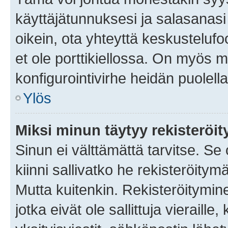
käyttäjätunnuksesi ja salasanasi 
oikein, ota yhteyttä keskustelufo
et ole porttikiellossa. On myös ma
konfigurointivirhe heidän puolella
Ylös
Miksi minun täytyy rekisteröit
Sinun ei välttämättä tarvitse. Se
kiinni sallivatko he rekisteröitym
Mutta kuitenkin. Rekisteröitymine
jotka eivät ole sallittuja vierail