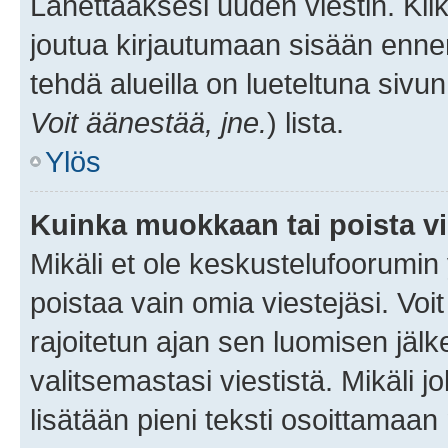
Lähettääksesi uuden viestin. Kl
joutua kirjautumaan sisään ennen 
tehdä alueilla on lueteltuna sivun
Voit äänestää, jne.
) lista.
Ylös
Kuinka muokkaan tai poista vi
Mikäli et ole keskustelufoorumin y
poistaa vain omia viestejäsi. Voi
rajoitetun ajan sen luomisen jäl
valitsemastasi viestistä. Mikäli jo
lisätään pieni teksti osoittama