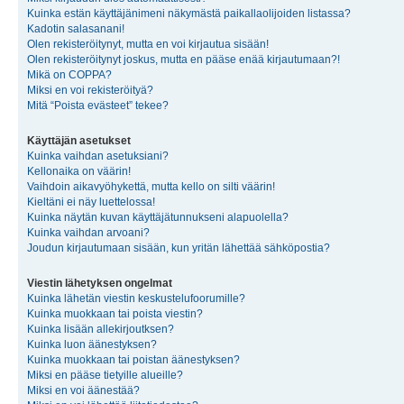
Kuinka estän käyttäjänimeni näkymästä paikallaolijoiden listassa?
Kadotin salasanani!
Olen rekisteröitynyt, mutta en voi kirjautua sisään!
Olen rekisteröitynyt joskus, mutta en pääse enää kirjautumaan?!
Mikä on COPPA?
Miksi en voi rekisteröityä?
Mitä “Poista evästeet” tekee?
Käyttäjän asetukset
Kuinka vaihdan asetuksiani?
Kellonaika on väärin!
Vaihdoin aikavyöhykettä, mutta kello on silti väärin!
Kieltäni ei näy luettelossa!
Kuinka näytän kuvan käyttäjätunnukseni alapuolella?
Kuinka vaihdan arvoani?
Joudun kirjautumaan sisään, kun yritän lähettää sähköpostia?
Viestin lähetyksen ongelmat
Kuinka lähetän viestin keskustelufoorumille?
Kuinka muokkaan tai poista viestin?
Kuinka lisään allekirjoutksen?
Kuinka luon äänestyksen?
Kuinka muokkaan tai poistan äänestyksen?
Miksi en pääse tietyille alueille?
Miksi en voi äänestää?