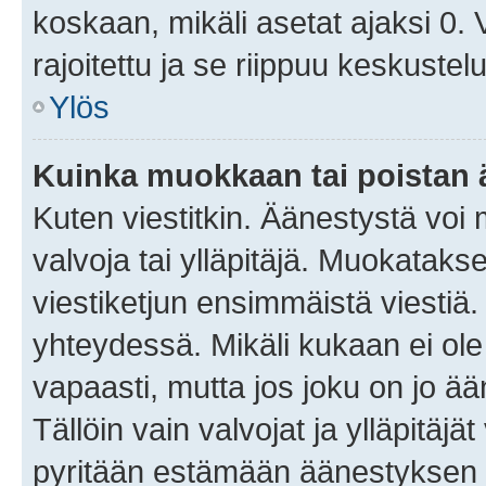
koskaan, mikäli asetat ajaksi 0.
rajoitettu ja se riippuu keskustel
Ylös
Kuinka muokkaan tai poistan
Kuten viestitkin. Äänestystä voi
valvoja tai ylläpitäjä. Muokatak
viestiketjun ensimmäistä viestiä
yhteydessä. Mikäli kukaan ei ol
vapaasti, mutta jos joku on jo ä
Tällöin vain valvojat ja ylläpitäjä
pyritään estämään äänestyksen 