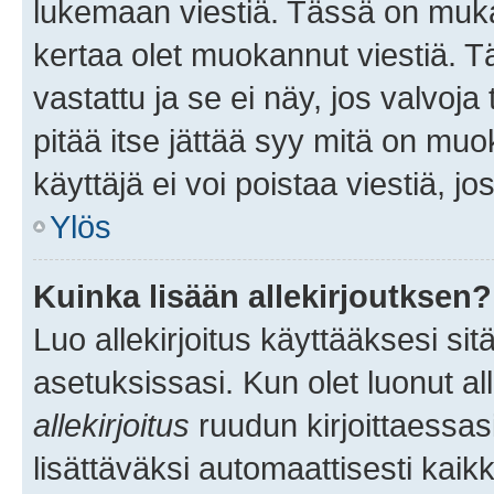
lukemaan viestiä. Tässä on mu
kertaa olet muokannut viestiä. Tä
vastattu ja se ei näy, jos valvoja
pitää itse jättää syy mitä on muo
käyttäjä ei voi poistaa viestiä, jo
Ylös
Kuinka lisään allekirjoutksen?
Luo allekirjoitus käyttääksesi si
asetuksissasi. Kun olet luonut all
allekirjoitus
ruudun kirjoittaessasi
lisättäväksi automaattisesti kaikki