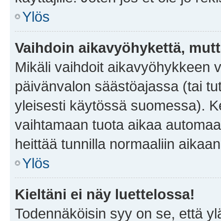
Ylös
Vaihdoin aikavyöhykettä, mutta 
Mikäli vaihdoit aikavyöhykkeen 
päivänvalon säästöajassa (tai tu
yleisesti käytössä suomessa). Ke
vaihtamaan tuota aikaa automaatti
heittää tunnilla normaaliin aikaan
Ylös
Kieltäni ei näy luettelossa!
Todennäköisin syy on se, että yläp