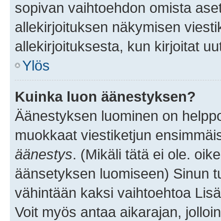
sopivan vaihtoehdon omista asetu
allekirjoituksen näkymisen viesti
allekirjoituksesta, kun kirjoitat uu
Ylös
Kuinka luon äänestyksen?
Äänestyksen luominen on helppoa.
muokkaat viestiketjun ensimmäis
äänestys
. (Mikäli tätä ei ole. oik
äänsetyksen luomiseen) Sinun tu
vähintään kaksi vaihtoehtoa Lisää
Voit myös antaa aikarajan, jolloi