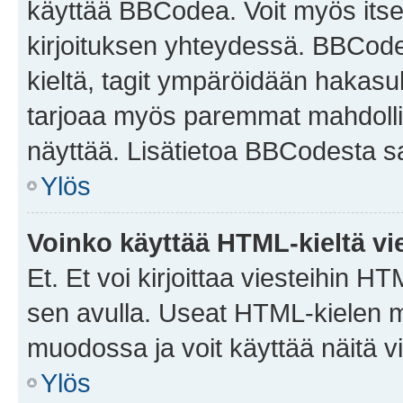
käyttää BBCodea. Voit myös itse
kirjoituksen yhteydessä. BBCode 
kieltä, tagit ympäröidään hakasului
tarjoaa myös paremmat mahdollis
näyttää. Lisätietoa BBCodesta saat
Ylös
Voinko käyttää HTML-kieltä vi
Et. Et voi kirjoittaa viesteihin H
sen avulla. Useat HTML-kielen m
muodossa ja voit käyttää näitä vi
Ylös