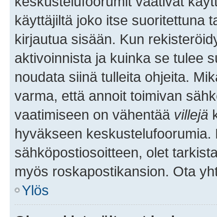
keskustelufoorumit vaativat käytt
käyttäjiltä joko itse suoritettuna 
kirjautua sisään. Kun rekisteröidy
aktivoinnista ja kuinka se tulee s
noudata siinä tulleita ohjeita. Mi
varma, että annoit toimivan sähk
vaatimiseen on vähentää
villejä
k
hyväkseen keskustelufoorumia. Mi
sähköpostiosoitteen, olet tarkista
myös roskapostikansion. Ota yhte
Ylös