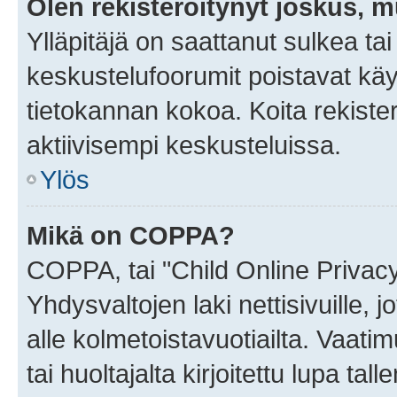
Olen rekisteröitynyt joskus, 
Ylläpitäjä on saattanut sulkea ta
keskustelufoorumit poistavat k
tietokannan kokoa. Koita rekister
aktiivisempi keskusteluissa.
Ylös
Mikä on COPPA?
COPPA, tai "Child Online Privac
Yhdysvaltojen laki nettisivuille, 
alle kolmetoistavuotiailta. Vaa
tai huoltajalta kirjoitettu lupa ta