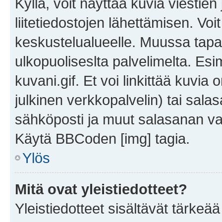
Kyllä, voit näyttää kuvia viestien 
liitetiedostojen lähettämisen. Vo
keskustelualueelle. Muussa tapa
ulkopuoliseslta palvelimelta. Es
kuvani.gif. Et voi linkittää kuvia 
julkinen verkkopalvelin) tai sala
sähköposti ja muut salasanan vaa
Käytä BBCoden [img] tagia.
Ylös
Mitä ovat yleistiedotteet?
Yleistiedotteet sisältävät tärkeä