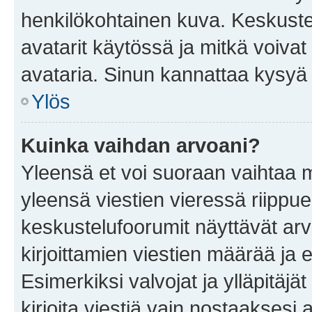
henkilökohtainen kuva. Keskuste
avatarit käytössä ja mitkä voivat 
avataria. Sinun kannattaa kysyä yl
Ylös
Kuinka vaihdan arvoani?
Yleensä et voi suoraan vaihtaa 
yleensä viestien vieressä riippu
keskustelufoorumit näyttävät ar
kirjoittamien viestien määrää ja er
Esimerkiksi valvojat ja ylläpitäjä
kirjoita viestiä vain nostaakses