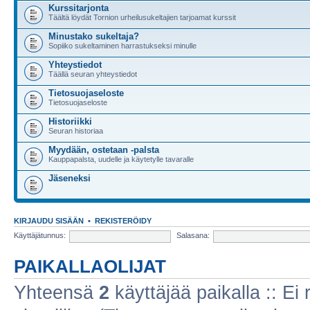
Kurssitarjonta
Täältä löydät Tornion urheilusukeltajien tarjoamat kurssit
Minustako sukeltaja?
Sopiiko sukeltaminen harrastukseksi minulle
Yhteystiedot
Täällä seuran yhteystiedot
Tietosuojaseloste
Tietosuojaseloste
Historiikki
Seuran historiaa
Myydään, ostetaan -palsta
Kauppapalsta, uudelle ja käytetylle tavaralle
Jäseneksi
KIRJAUDU SISÄÄN
•
REKISTERÖIDY
Käyttäjätunnus:
Salasana:
PAIKALLAOLIJAT
Yhteensä
2
käyttäjää paikalla :: Ei r