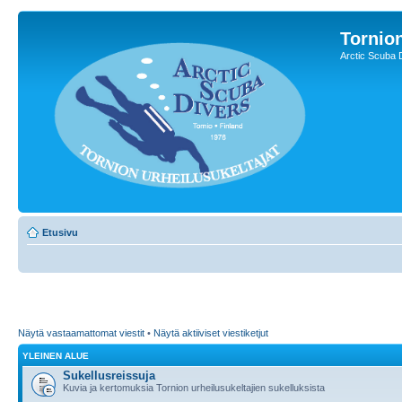
Tornion
Arctic Scuba 
Etusivu
Näytä vastaamattomat viestit
•
Näytä aktiiviset viestiketjut
YLEINEN ALUE
Sukellusreissuja
Kuvia ja kertomuksia Tornion urheilusukeltajien sukelluksista