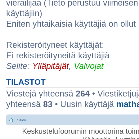
vierailijaa (Tieto perustuu viimeisen 
käyttäjiin)
Eniten yhtaikaisia käyttäjiä on ollut
Rekisteröityneet käyttäjät:
Ei rekisteröityneitä käyttäjiä
Selite:
Ylläpitäjät
,
Valvojat
TILASTOT
Viestejä yhteensä
264
• Viestiketj
yhteensä
83
• Uusin käyttäjä
math
Etusivu
Keskustelufoorumin moottorina toim