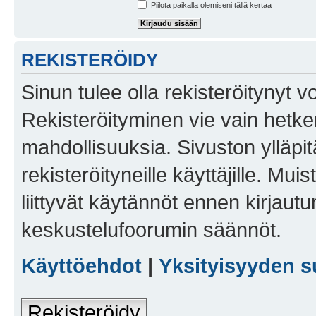
Piilota paikalla olemiseni tällä kertaa
REKISTERÖIDY
Sinun tulee olla rekisteröitynyt v
Rekisteröityminen vie vain hetken
mahdollisuuksia. Sivuston ylläpit
rekisteröityneille käyttäjille. Mu
liittyvät käytännöt ennen kirjau
keskustelufoorumin säännöt.
Käyttöehdot
|
Yksityisyyden s
Rekisteröidy