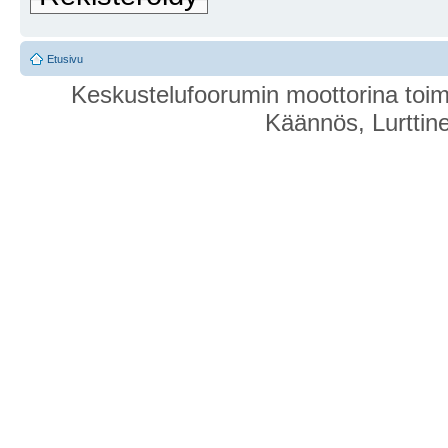
Etusivu
Keskustelufoorumin moottorina toim
Käännös, Lurttin