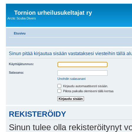
Tornion urheilusukeltajat ry
Arctic Scuba Divers
Etusivu
Sinun pitää kirjautua sisään vastataksesi viesteihin tällä al
Käyttäjätunnus:
Salasana:
Unohdin salasanani
Kirjaudu automaattisesti sisään.
Piilota paikalla olemiseni tällä kertaa
REKISTERÖIDY
Sinun tulee olla rekisteröitynyt v