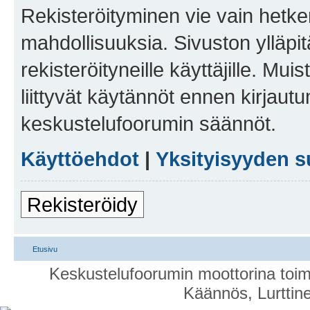
Rekisteröityminen vie vain hetken
mahdollisuuksia. Sivuston ylläpit
rekisteröityneille käyttäjille. Mu
liittyvät käytännöt ennen kirjau
keskustelufoorumin säännöt.
Käyttöehdot
|
Yksityisyyden s
Rekisteröidy
Etusivu
Keskustelufoorumin moottorina toim
Käännös, Lurttin