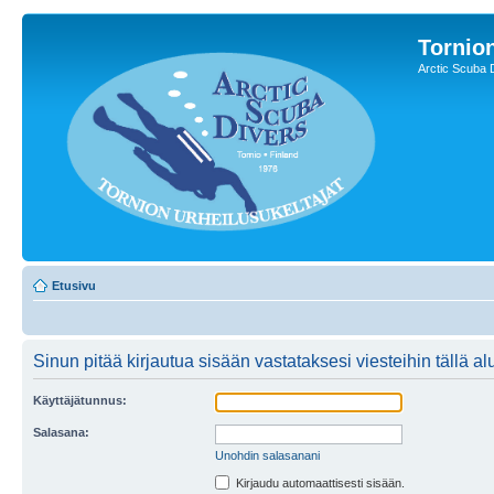
Tornion
Arctic Scuba 
Etusivu
Sinun pitää kirjautua sisään vastataksesi viesteihin tällä al
Käyttäjätunnus:
Salasana:
Unohdin salasanani
Kirjaudu automaattisesti sisään.