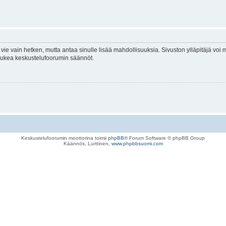
vie vain hetken, mutta antaa sinulle lisää mahdollisuuksia. Sivuston ylläpitäjä voi my
 lukea keskustelufoorumin säännöt.
Keskustelufoorumin moottorina toimii
phpBB
® Forum Software © phpBB Group
Käännös, Lurttinen,
www.phpbbsuomi.com