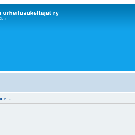
 urheilusukeltajat ry
Divers
ueella