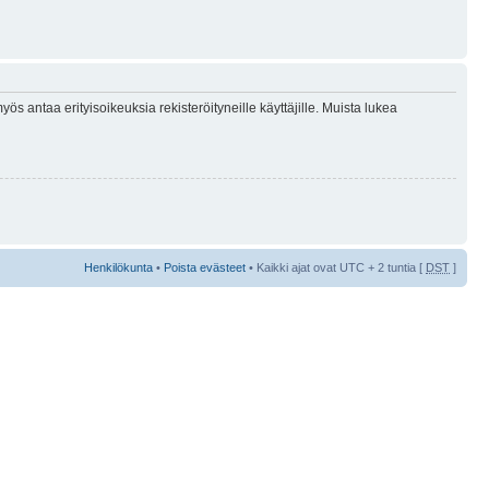
ös antaa erityisoikeuksia rekisteröityneille käyttäjille. Muista lukea
Henkilökunta
•
Poista evästeet
• Kaikki ajat ovat UTC + 2 tuntia [
DST
]