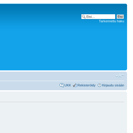
Tarkennettu haku
UKK
Rekisteröidy
Kirjaudu sisään