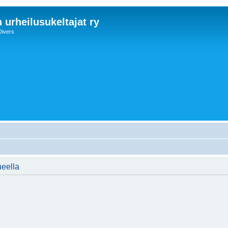
 urheilusukeltajat ry
Divers
ueella