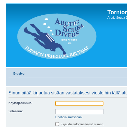
Tornion
Arctic Scuba 
Etusivu
Sinun pitää kirjautua sisään vastataksesi viesteihin tällä al
Käyttäjätunnus:
Salasana:
Unohdin salasanani
Kirjaudu automaattisesti sisään.