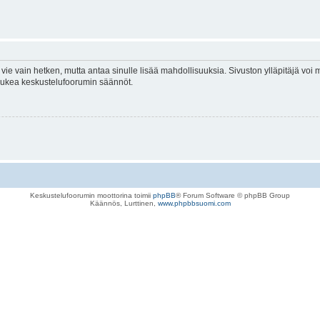
vie vain hetken, mutta antaa sinulle lisää mahdollisuuksia. Sivuston ylläpitäjä voi my
 lukea keskustelufoorumin säännöt.
Keskustelufoorumin moottorina toimii
phpBB
® Forum Software © phpBB Group
Käännös, Lurttinen,
www.phpbbsuomi.com