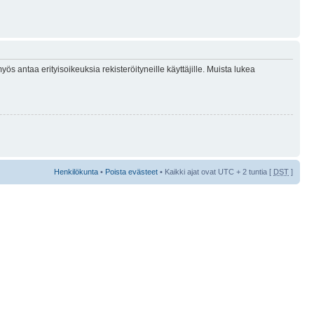
ös antaa erityisoikeuksia rekisteröityneille käyttäjille. Muista lukea
Henkilökunta
•
Poista evästeet
• Kaikki ajat ovat UTC + 2 tuntia [
DST
]