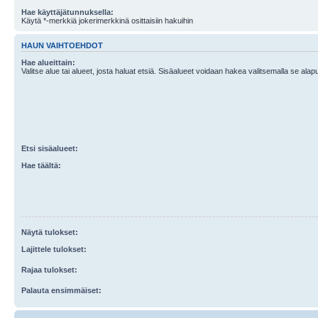
Hae käyttäjätunnuksella:
Käytä *-merkkiä jokerimerkkinä osittaisiin hakuihin
HAUN VAIHTOEHDOT
Hae alueittain:
Valitse alue tai alueet, josta haluat etsiä. Sisäalueet voidaan hakea valitsemalla se alapu
Etsi sisäalueet:
Hae täältä:
Näytä tulokset:
Lajittele tulokset:
Rajaa tulokset:
Palauta ensimmäiset: