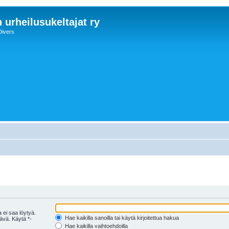
 urheilusukeltajat ry
Divers
 ei saa löytyä.
Hae kaikilla sanoilla tai käytä kirjoitettua hakua
tävä. Käytä *-
Hae kaikilla vaihtoehdoilla