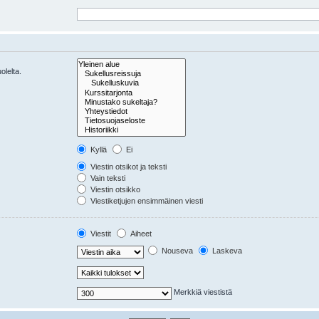
olelta.
Kyllä
Ei
Viestin otsikot ja teksti
Vain teksti
Viestin otsikko
Viestiketjujen ensimmäinen viesti
Viestit
Aiheet
Nouseva
Laskeva
Merkkiä viestistä