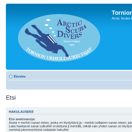
Tornion
Arctic Scuba 
Etusivu
Etsi
HAKULAUSEKE
Etsi avainsanoja:
Aseta
+
merkki sanan eteen, jonka on löydyttävä ja
-
merkki sellaisen sanan eteen, jota
Laita haettavat sanat sulkuihin erotettuna
|
-merkillä, mikäli vain yhden sanan on löydyt
merkkiä jokerimerkkinä osittaisiin hakuihin