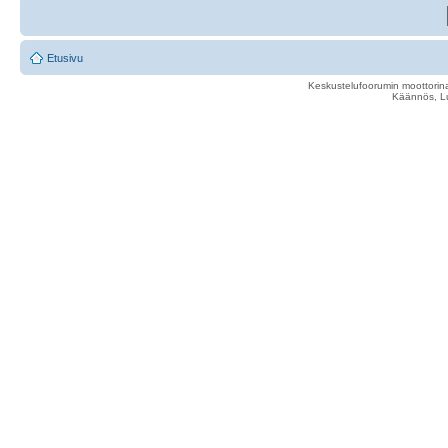
Etusivu
Keskustelufoorumin moottorina
Käännös, Lu