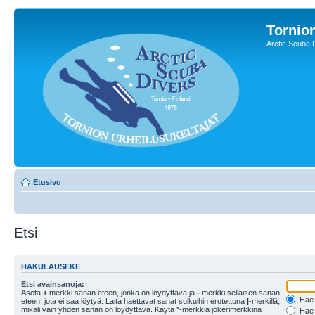
Tornion
Arctic Scuba 
Etusivu
Etsi
HAKULAUSEKE
Etsi avainsanoja:
Aseta
+
merkki sanan eteen, jonka on löydyttävä ja
-
merkki sellaisen sanan
Hae k
eteen, jota ei saa löytyä. Laita haettavat sanat sulkuihin erotettuna
|
-merkillä,
mikäli vain yhden sanan on löydyttävä. Käytä *-merkkiä jokerimerkkinä
Hae k