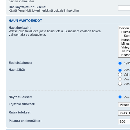
osittaisiin hakuihin
Hae käyttäjätunnuksella:
Käytä *-merkkiä jokerimerkkinä osittaisiin hakuihin
HAUN VAIHTOEHDOT
Hae alueittain:
Valitse alue tai alueet, josta haluat etsiä. Sisäalueet voidaan hakea
valitsemalla se alapuolelta.
Etsi sisäalueet:
Kyll
Hae täältä:
Viest
Vain 
Viest
Viest
Näytä tulokset:
Viest
Lajittele tulokset:
Rajaa tulokset:
Palauta ensimmäiset: