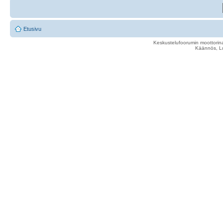
Etusivu
Keskustelufoorumin moottorina
Käännös, Lu