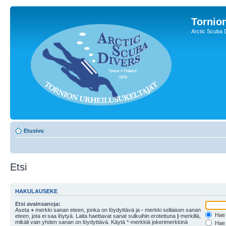
Tornion
Arctic Scuba 
Etusivu
Etsi
HAKULAUSEKE
Etsi avainsanoja:
Aseta
+
merkki sanan eteen, jonka on löydyttävä ja
-
merkki sellaisen sanan
Hae k
eteen, jota ei saa löytyä. Laita haettavat sanat sulkuihin erotettuna
|
-merkillä,
mikäli vain yhden sanan on löydyttävä. Käytä *-merkkiä jokerimerkkinä
Hae k