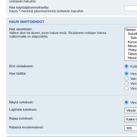
osittaisiin hakuihin
Hae käyttäjätunnuksella:
Käytä *-merkkiä jokerimerkkinä osittaisiin hakuihin
HAUN VAIHTOEHDOT
Hae alueittain:
Valitse alue tai alueet, josta haluat etsiä. Sisäalueet voidaan hakea
valitsemalla se alapuolelta.
Etsi sisäalueet:
Kyll
Hae täältä:
Viest
Vain 
Viest
Viest
Näytä tulokset:
Viest
Lajittele tulokset:
Rajaa tulokset:
Palauta ensimmäiset: