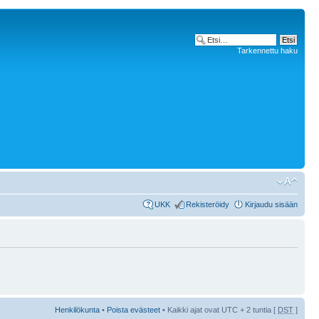
Tarkennettu haku
UKK
Rekisteröidy
Kirjaudu sisään
Henkilökunta
•
Poista evästeet
• Kaikki ajat ovat UTC + 2 tuntia [
DST
]