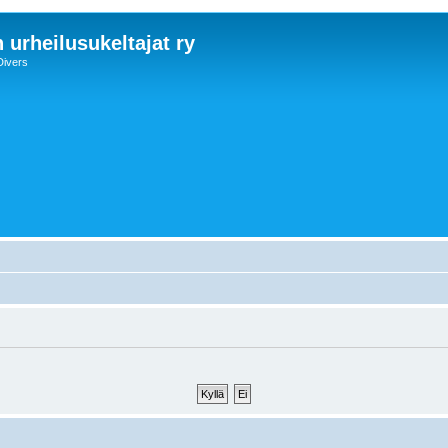
 urheilusukeltajat ry
Divers