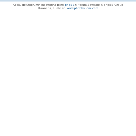
Keskustelufoorumin moottorina toimii
phpBB
® Forum Software © phpBB Group
Käännös, Lurttinen,
www.phpbbsuomi.com