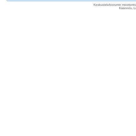
Keskustelufoorumin moottorina
Käännös, Lu