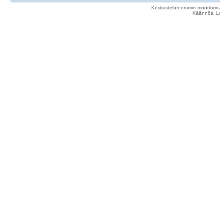
Keskustelufoorumin moottorina
Käännös, Lu