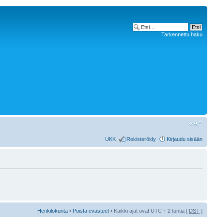
Tarkennettu haku
UKK
Rekisteröidy
Kirjaudu sisään
Henkilökunta
•
Poista evästeet
• Kaikki ajat ovat UTC + 2 tuntia [
DST
]