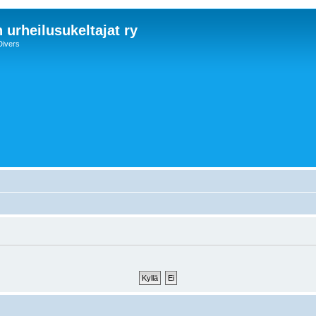
 urheilusukeltajat ry
Divers