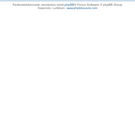
Keskustelufoorumin moottorina toimii
phpBB
® Forum Software © phpBB Group
Käännös, Lurttinen,
www.phpbbsuomi.com