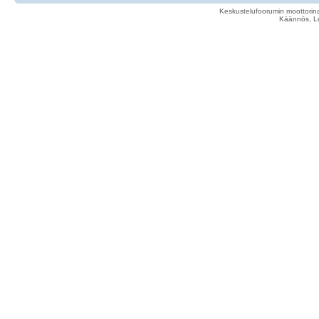
Keskustelufoorumin moottorina
Käännös, Lu