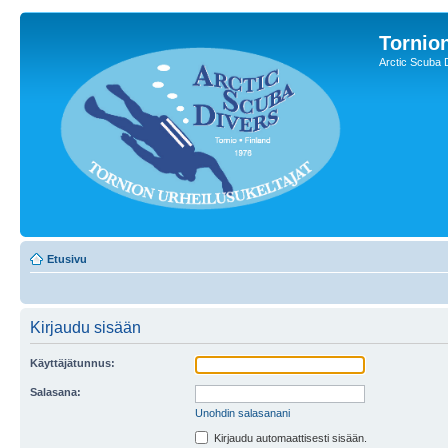
Tornion
Arctic Scuba 
Etusivu
Kirjaudu sisään
Käyttäjätunnus:
Salasana:
Unohdin salasanani
Kirjaudu automaattisesti sisään.