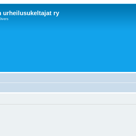
 urheilusukeltajat ry
Divers