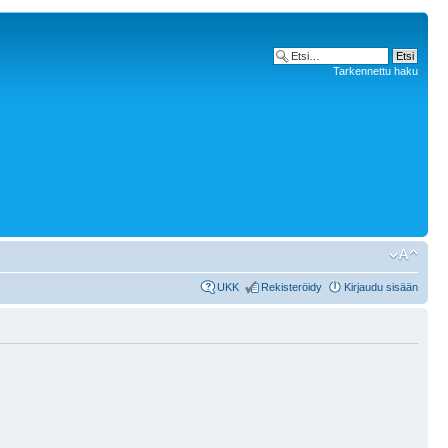
Tarkennettu haku
UKK
Rekisteröidy
Kirjaudu sisään