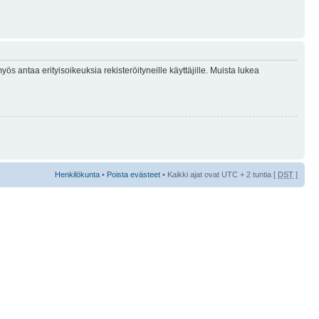
ös antaa erityisoikeuksia rekisteröityneille käyttäjille. Muista lukea
Henkilökunta
•
Poista evästeet
• Kaikki ajat ovat UTC + 2 tuntia [
DST
]