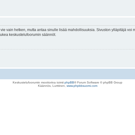
vie vain hetken, mutta antaa sinulle lisää mahdollisuuksia. Sivuston ylläpitäjä voi my
 lukea keskustelufoorumin säännöt.
Keskustelufoorumin moottorina toimii
phpBB
® Forum Software © phpBB Group
Käännös, Lurttinen,
www.phpbbsuomi.com