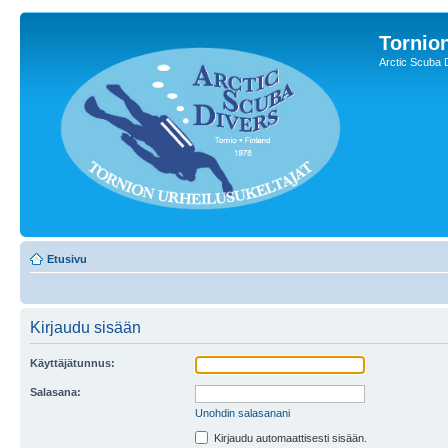
Tornion
Arctic Scuba 
Etusivu
Kirjaudu sisään
Käyttäjätunnus:
Salasana:
Unohdin salasanani
Kirjaudu automaattisesti sisään.