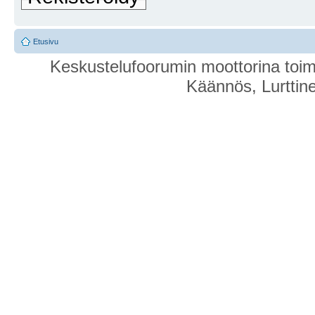
Etusivu
Keskustelufoorumin moottorina toim
Käännös, Lurttin