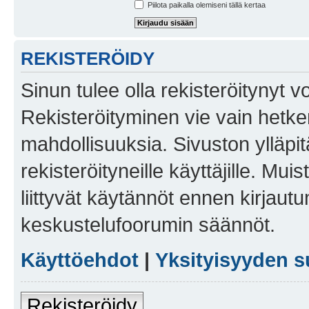
Piilota paikalla olemiseni tällä kertaa
REKISTERÖIDY
Sinun tulee olla rekisteröitynyt v
Rekisteröityminen vie vain hetken
mahdollisuuksia. Sivuston ylläpit
rekisteröityneille käyttäjille. Mu
liittyvät käytännöt ennen kirjau
keskustelufoorumin säännöt.
Käyttöehdot
|
Yksityisyyden s
Rekisteröidy