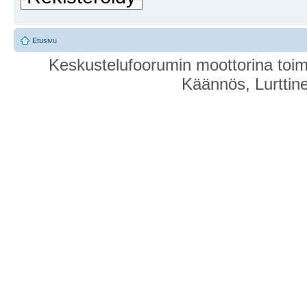
Etusivu
Keskustelufoorumin moottorina toim
Käännös, Lurttin