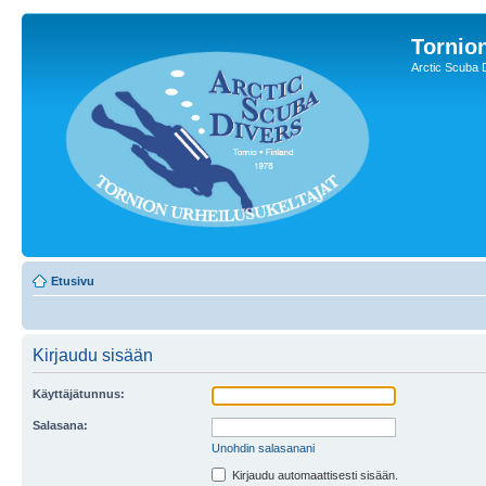
Tornion
Arctic Scuba 
Etusivu
Kirjaudu sisään
Käyttäjätunnus:
Salasana:
Unohdin salasanani
Kirjaudu automaattisesti sisään.