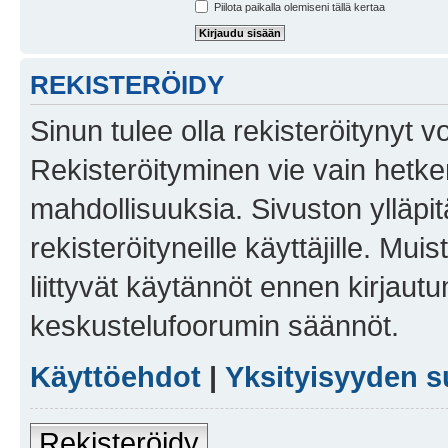
Piilota paikalla olemiseni tällä kertaa
REKISTERÖIDY
Sinun tulee olla rekisteröitynyt v
Rekisteröityminen vie vain hetken
mahdollisuuksia. Sivuston ylläpit
rekisteröityneille käyttäjille. Mu
liittyvät käytännöt ennen kirjau
keskustelufoorumin säännöt.
Käyttöehdot
|
Yksityisyyden s
Rekisteröidy