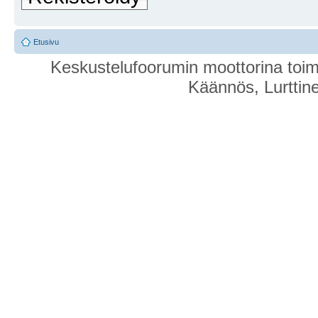
Etusivu
Keskustelufoorumin moottorina toim
Käännös, Lurttin