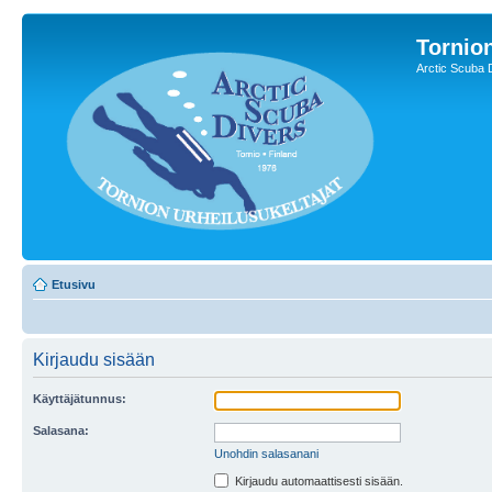
Tornion
Arctic Scuba 
Etusivu
Kirjaudu sisään
Käyttäjätunnus:
Salasana:
Unohdin salasanani
Kirjaudu automaattisesti sisään.