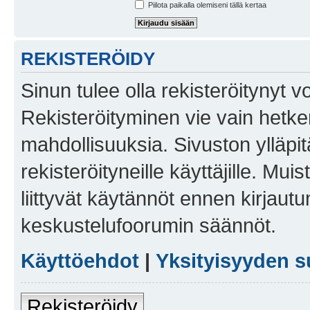
Piilota paikalla olemiseni tällä kertaa
REKISTERÖIDY
Sinun tulee olla rekisteröitynyt v
Rekisteröityminen vie vain hetken
mahdollisuuksia. Sivuston ylläpit
rekisteröityneille käyttäjille. Mu
liittyvät käytännöt ennen kirjau
keskustelufoorumin säännöt.
Käyttöehdot
|
Yksityisyyden s
Rekisteröidy