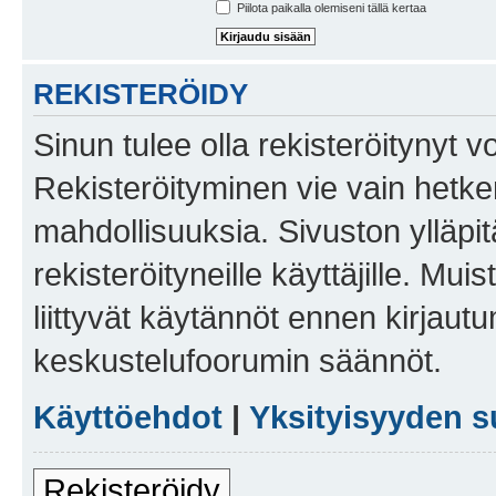
Piilota paikalla olemiseni tällä kertaa
REKISTERÖIDY
Sinun tulee olla rekisteröitynyt v
Rekisteröityminen vie vain hetken
mahdollisuuksia. Sivuston ylläpit
rekisteröityneille käyttäjille. Mu
liittyvät käytännöt ennen kirjau
keskustelufoorumin säännöt.
Käyttöehdot
|
Yksityisyyden s
Rekisteröidy