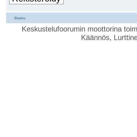
Etusivu
Keskustelufoorumin moottorina toim
Käännös, Lurttin