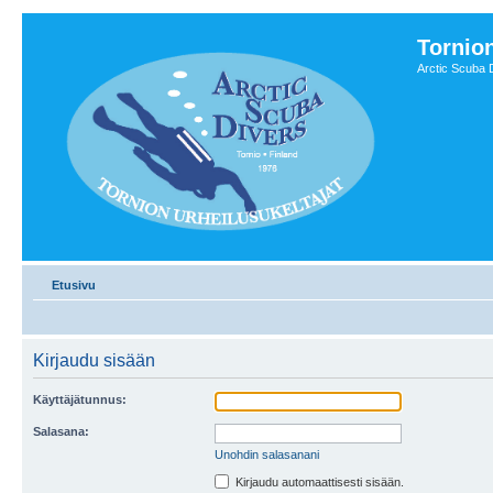
Tornion
Arctic Scuba 
Etusivu
Kirjaudu sisään
Käyttäjätunnus:
Salasana:
Unohdin salasanani
Kirjaudu automaattisesti sisään.