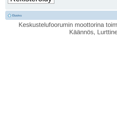
Etusivu
Keskustelufoorumin moottorina toim
Käännös, Lurttin