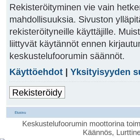
Rekisteröityminen vie vain hetken
mahdollisuuksia. Sivuston ylläpit
rekisteröityneille käyttäjille. Mu
liittyvät käytännöt ennen kirjau
keskustelufoorumin säännöt.
Käyttöehdot
|
Yksityisyyden s
Rekisteröidy
Etusivu
Keskustelufoorumin moottorina toim
Käännös, Lurttin