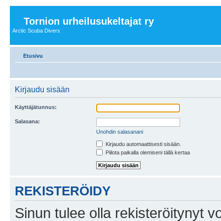
Tornion urheilusukeltajat ry
Arctic Scuba Divers
Etusivu
Kirjaudu sisään
Käyttäjätunnus:
Salasana:
Unohdin salasanani
Kirjaudu automaattisesti sisään.
Piilota paikalla olemiseni tällä kertaa
REKISTERÖIDY
Sinun tulee olla rekisteröitynyt v