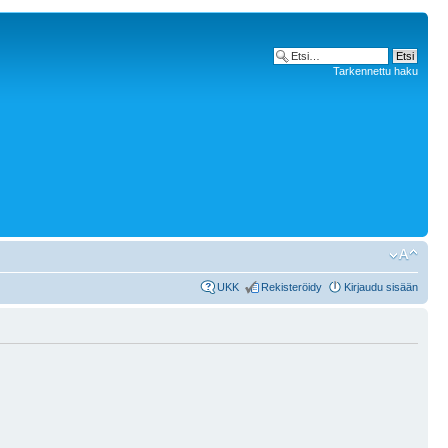
Tarkennettu haku
UKK
Rekisteröidy
Kirjaudu sisään