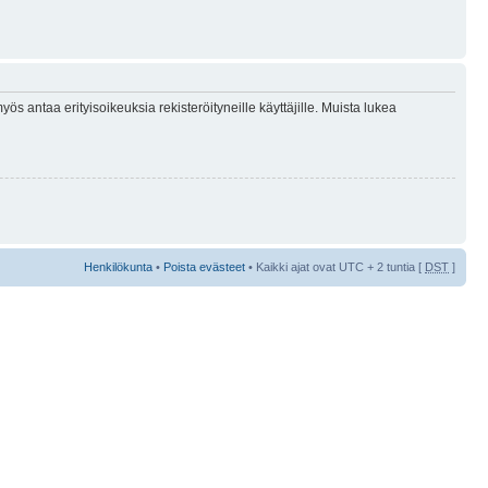
ös antaa erityisoikeuksia rekisteröityneille käyttäjille. Muista lukea
Henkilökunta
•
Poista evästeet
• Kaikki ajat ovat UTC + 2 tuntia [
DST
]