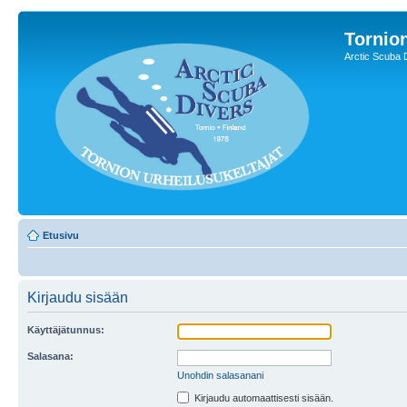
Tornion
Arctic Scuba 
Etusivu
Kirjaudu sisään
Käyttäjätunnus:
Salasana:
Unohdin salasanani
Kirjaudu automaattisesti sisään.