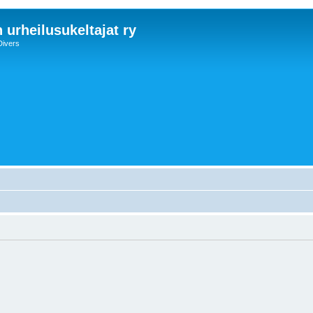
 urheilusukeltajat ry
Divers