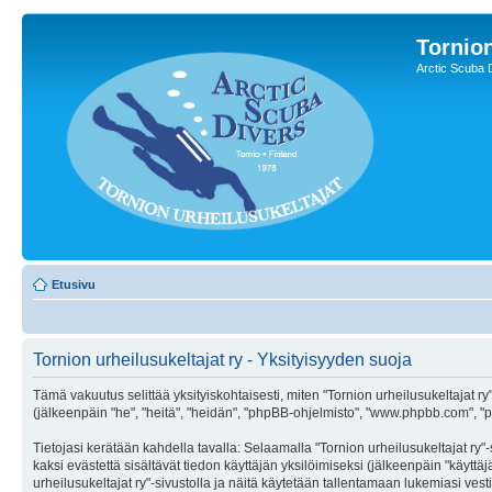
Tornion
Arctic Scuba 
Etusivu
Tornion urheilusukeltajat ry - Yksityisyyden suoja
Tämä vakuutus selittää yksityiskohtaisesti, miten "Tornion urheilusukeltajat ry" 
(jälkeenpäin "he", "heitä", "heidän", "phpBB-ohjelmisto", "www.phpbb.com", "php
Tietojasi kerätään kahdella tavalla: Selaamalla "Tornion urheilusukeltajat ry"-
kaksi evästettä sisältävät tiedon käyttäjän yksilöimiseksi (jälkeenpäin "käytt
urheilusukeltajat ry"-sivustolla ja näitä käytetään tallentamaan lukemiasi ves