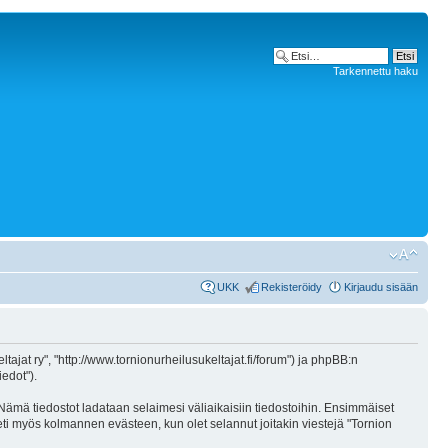
Tarkennettu haku
UKK
Rekisteröidy
Kirjaudu sisään
ltajat ry", "http://www.tornionurheilusukeltajat.fi/forum") ja phpBB:n
iedot").
. Nämä tiedostot ladataan selaimesi väliaikaisiin tiedostoihin. Ensimmäiset
seti myös kolmannen evästeen, kun olet selannut joitakin viestejä "Tornion