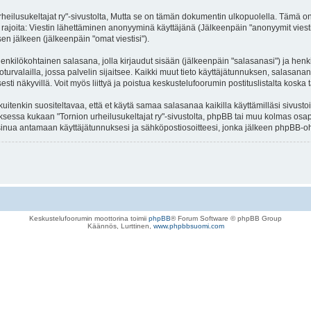
sukeltajat ry"-sivustolta, Mutta se on tämän dokumentin ulkopuolella. Tämä on tark
 rajoita: Viestin lähettäminen anonyyminä käyttäjänä (Jälkeenpäin "anonyymit viestit"
sen jälkeen (jälkeenpäin "omat viestisi").
 henkilökohtainen salasana, jolla kirjaudut sisään (jälkeenpäin "salasanasi") ja hen
ietoturvalailla, jossa palvelin sijaitsee. Kaikki muut tieto käyttäjätunnuksen, salasa
sesti näkyvillä. Voit myös liittyä ja poistua keskustelufoorumin postituslistalta ko
enkin suositeltavaa, että et käytä samaa salasanaa kaikilla käyttämilläsi sivustoil
auksessa kukaan "Tornion urheilusukeltajat ry"-sivustolta, phpBB tai muu kolmas osap
nua antamaan käyttäjätunnuksesi ja sähköpostiosoitteesi, jonka jälkeen phpBB-ohje
Keskustelufoorumin moottorina toimii
phpBB
® Forum Software © phpBB Group
Käännös, Lurttinen,
www.phpbbsuomi.com