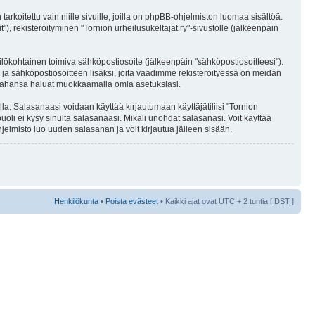
oitettu vain niille sivuille, joilla on phpBB-ohjelmiston luomaa sisältöä.
), rekisteröityminen "Tornion urheilusukeltajat ry"-sivustolle (jälkeenpäin
kilökohtainen toimiva sähköpostiosoite (jälkeenpäin "sähköpostiosoitteesi").
nan ja sähköpostiosoitteen lisäksi, joita vaadimme rekisteröityessä on meidän
ska tahansa haluat muokkaamalla omia asetuksiasi.
la. Salasanaasi voidaan käyttää kirjautumaan käyttäjätiliisi "Tornion
uoli ei kysy sinulta salasanaasi. Mikäli unohdat salasanasi. Voit käyttää
lmisto luo uuden salasanan ja voit kirjautua jälleen sisään.
Henkilökunta
•
Poista evästeet
• Kaikki ajat ovat UTC + 2 tuntia [
DST
]