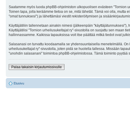
Saatamme myös luoda phpBB-ohjelmiston ulkopuolisen evästeen "Tornion urheilu
Toinen tapa, jolla keräämme tietoa on se, mitä lähetät. Tämä voi olla, mutta ei
"omat tunnuksesi") ja lähettämäsi viestit rekisteröitymisen ja sisäänkirjautumi
Käyttäjätiliin tallennetaan ainakin nimesi (jälkeenpäin "käyttäjätunnuksesi"),
Käyttäjätilisi "Tornion urheilusukeltajat ry"-sivustolla on suojattu sen maan t
hallinnassamme. Kaikissa tapauksissa voit itse päättää mitkä tiedot ovat julki
Salasanasi on turvattu koodaamalla se yhdensuuntaisella menetelmällä. On kuit
urheilusukeltajat ry"-sivustolla, joten pidä se huolella tallessa. Missään tap
"unohdin salasanani" toimintoa phpBB-ohjelmistossa. Tämä toiminto pyytää si
Palaa takaisin kirjautumissivulle
Etusivu