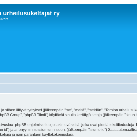
 urheilusukeltajat ry
Divers
ja siihen liittyvät yritykset (jälkeenpäin "me", "meitä", "meidän", "Tornion urheilusuke
BB Group", "phpBB Tiimit") käyttävät sinulta kerättyjä tietoja (jälkeenpäin "sinun t
sivustoa. phpBB-ohjelmisto luo joitakin evästeitä, jotka ovat pieniä tekstitiedostoja
äjän id") ja anonyymin session tunnisteen. (jälkeenpäin "istunto id") Saat automaatti
tiketjuja ja näin parantaen käyttökokemustasi.