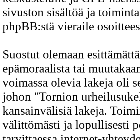
sivuston sisältöä ja toiminta
phpBB:stä vieraile osoittee
Suostut olemaan esittämättä
epämoraalista tai muutakaan
voimassa olevia lakeja oli s
johon "Tornion urheilusukelt
kansainvälisiä lakeja. Toimi
välittömästi ja lopullisesti p
tarvittaessa internet-yhteyde