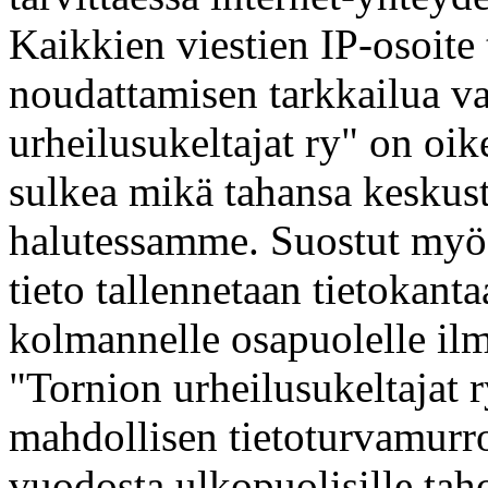
Kaikkien viestien IP-osoite
noudattamisen tarkkailua va
urheilusukeltajat ry" on oik
sulkea mikä tahansa keskuste
halutessamme. Suostut myös 
tieto tallennetaan tietokanta
kolmannelle osapuolelle il
"Tornion urheilusukeltajat 
mahdollisen tietoturvamurro
vuodosta ulkopuolisille taho