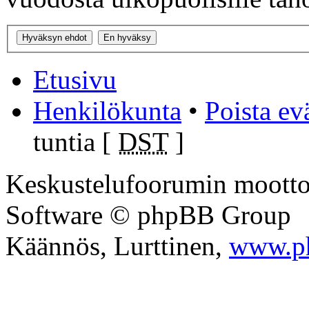
Etusivu
Henkilökunta
•
Poista ev
tuntia [
DST
]
Keskustelufoorumin mootto
Software © phpBB Group
Käännös, Lurttinen,
www.p