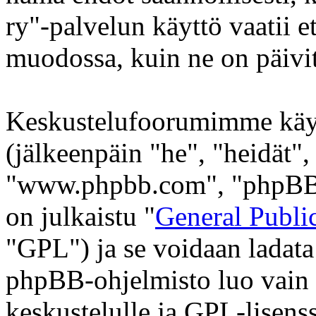
ry"-palvelun käyttö vaatii 
muodossa, kuin ne on päivite
Keskustelufoorumimme käy
(jälkeenpäin "he", "heidät"
"www.phpbb.com", "phpBB 
on julkaistu "
General Publi
"GPL") ja se voidaan ladata
phpBB-ohjelmisto luo vain 
keskustelulle ja GPL-lisenss