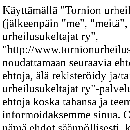
Käyttämällä "Tornion urheil
(jälkeenpäin "me", "meitä",
urheilusukeltajat ry",
"http://www.tornionurheilus
noudattamaan seuraavia ehto
ehtoja, älä rekisteröidy ja/t
urheilusukeltajat ry"-palv
ehtoja koska tahansa ja t
informoidaksemme sinua. On
nämä ehdot säännöllisesti, 