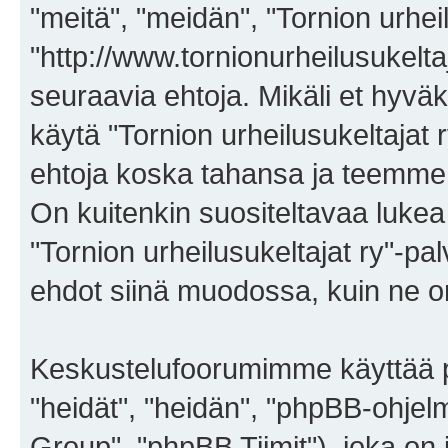
"meitä", "meidän", "Tornion urheil
"http://www.tornionurheilusukelta
seuraavia ehtoja. Mikäli et hyväks
käytä "Tornion urheilusukeltajat
ehtoja koska tahansa ja teemm
On kuitenkin suositeltavaa lukea
"Tornion urheilusukeltajat ry"-pa
ehdot siinä muodossa, kuin ne on 
Keskustelufoorumimme käyttää p
"heidät", "heidän", "phpBB-ohje
Group", "phpBB Tiimit"), joka on j