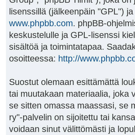
lisenssillä (jälkeenpäin "GPL") j
www.phpbb.com
. phpBB-ohjelmis
keskustelulle ja GPL-lisenssi kie
sisältöä ja toimintatapaa. Saadak
osoitteessa:
http://www.phpbb.c
Suostut olemaan esittämättä lou
tai muutakaan materiaalia, joka v
se sitten omassa maassasi, se ma
ry"-palvelin on sijoitettu tai kans
voidaan sinut välittömästi ja lopul