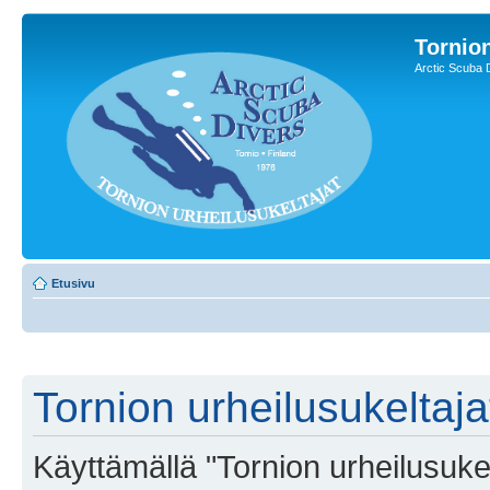
Tornion
Arctic Scuba 
Etusivu
Tornion urheilusukeltaja
Käyttämällä "Tornion urheilusukel