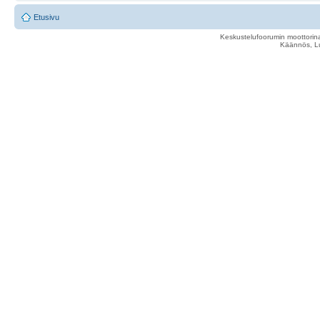
Etusivu
Keskustelufoorumin moottorina
Käännös, Lu