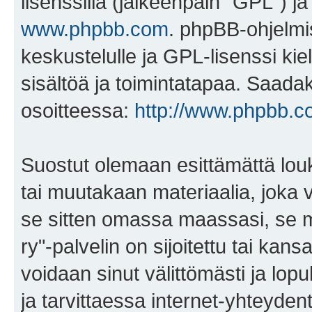
lisenssillä (jälkeenpäin "GPL") j
www.phpbb.com
. phpBB-ohjelmis
keskustelulle ja GPL-lisenssi kie
sisältöä ja toimintatapaa. Saadak
osoitteessa:
http://www.phpbb.c
Suostut olemaan esittämättä lou
tai muutakaan materiaalia, joka v
se sitten omassa maassasi, se ma
ry"-palvelin on sijoitettu tai kans
voidaan sinut välittömästi ja lopul
ja tarvittaessa internet-yhteyden