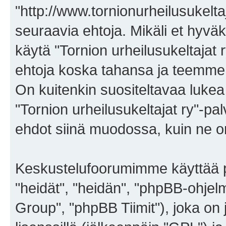
"http://www.tornionurheilusukelta
seuraavia ehtoja. Mikäli et hyväks
käytä "Tornion urheilusukeltajat
ehtoja koska tahansa ja teemm
On kuitenkin suositeltavaa lukea
"Tornion urheilusukeltajat ry"-pa
ehdot siinä muodossa, kuin ne on 
Keskustelufoorumimme käyttää p
"heidät", "heidän", "phpBB-ohje
Group", "phpBB Tiimit"), joka on j