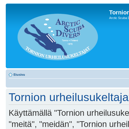
Tornion
Arctic Scuba 
Etusivu
Tornion urheilusukeltaja
Käyttämällä "Tornion urheilusukel
"meitä", "meidän", "Tornion urheil