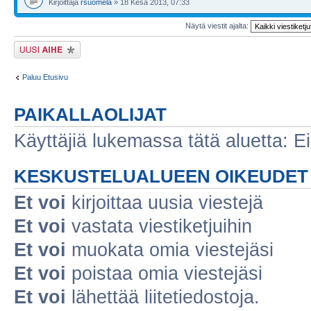
Kirjoittaja
rsuomela
» 18 Kesä 2013, 07:33
Näytä viestit ajalta:
Lähetä uusi viesti
Paluu Etusivu
PAIKALLAOLIJAT
Käyttäjiä lukemassa tätä aluetta: Ei r
KESKUSTELUALUEEN OIKEUDET
Et voi
kirjoittaa uusia viestejä
Et voi
vastata viestiketjuihin
Et voi
muokata omia viestejäsi
Et voi
poistaa omia viestejäsi
Et voi
lähettää liitetiedostoja.