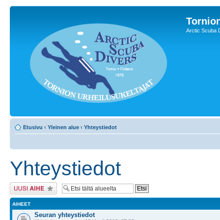
Tornion
Arctic Scuba 
Etusivu
‹
Yleinen alue
‹
Yhteystiedot
Yhteystiedot
Lähetä uusi viesti
AIHEET
Seuran yhteystiedot