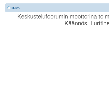
Etusivu
Keskustelufoorumin moottorina toim
Käännös, Lurttin