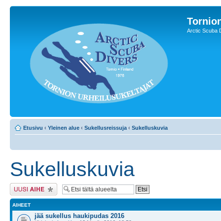
Tornion
Arctic Scuba 
Etusivu
‹
Yleinen alue
‹
Sukellusreissuja
‹
Sukelluskuvia
Sukelluskuvia
Lähetä uusi viesti
AIHEET
jää sukellus haukipudas 2016