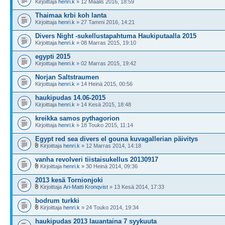
Kirjoittaja
henri.k
» 12 Maalis 2016, 18:59
Thaimaa krbi koh lanta
Kirjoittaja
henri.k
» 27 Tammi 2016, 14:21
Divers Night -sukellustapahtuma Haukiputaalla 2015
Kirjoittaja
henri.k
» 08 Marras 2015, 19:10
egypti 2015
Kirjoittaja
henri.k
» 02 Marras 2015, 19:42
Norjan Saltstraumen
Kirjoittaja
henri.k
» 14 Heinä 2015, 00:56
haukipudas 14.06-2015
Kirjoittaja
henri.k
» 14 Kesä 2015, 18:48
kreikka samos pythagorion
Kirjoittaja
henri.k
» 18 Touko 2015, 11:14
Egypt red sea divers el gouna kuvagallerian päivitys
Kirjoittaja
henri.k
» 12 Marras 2014, 14:18
vanha revolveri tiistaisukellus 20130917
Kirjoittaja
henri.k
» 30 Heinä 2014, 09:36
2013 kesä Tornionjoki
Kirjoittaja
Ari-Matti Kronqvist
» 13 Kesä 2014, 17:33
bodrum turkki
Kirjoittaja
henri.k
» 24 Touko 2014, 19:34
haukipudas 2013 lauantaina 7 syykuuta