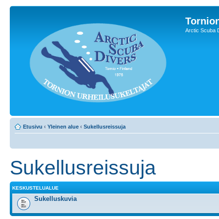
Tornion
Arctic Scuba 
Etusivu
‹
Yleinen alue
‹
Sukellusreissuja
Sukellusreissuja
KESKUSTELUALUE
Sukelluskuvia