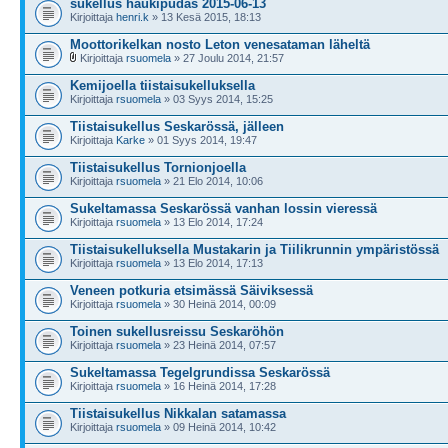
sukellus haukipudas 2015-06-13
Kirjoittaja
henri.k
» 13 Kesä 2015, 18:13
Moottorikelkan nosto Leton venesataman läheltä
Kirjoittaja
rsuomela
» 27 Joulu 2014, 21:57
Kemijoella tiistaisukelluksella
Kirjoittaja
rsuomela
» 03 Syys 2014, 15:25
Tiistaisukellus Seskarössä, jälleen
Kirjoittaja
Karke
» 01 Syys 2014, 19:47
Tiistaisukellus Tornionjoella
Kirjoittaja
rsuomela
» 21 Elo 2014, 10:06
Sukeltamassa Seskarössä vanhan lossin vieressä
Kirjoittaja
rsuomela
» 13 Elo 2014, 17:24
Tiistaisukelluksella Mustakarin ja Tiilikrunnin ympäristössä
Kirjoittaja
rsuomela
» 13 Elo 2014, 17:13
Veneen potkuria etsimässä Säiviksessä
Kirjoittaja
rsuomela
» 30 Heinä 2014, 00:09
Toinen sukellusreissu Seskaröhön
Kirjoittaja
rsuomela
» 23 Heinä 2014, 07:57
Sukeltamassa Tegelgrundissa Seskarössä
Kirjoittaja
rsuomela
» 16 Heinä 2014, 17:28
Tiistaisukellus Nikkalan satamassa
Kirjoittaja
rsuomela
» 09 Heinä 2014, 10:42