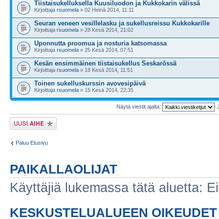
Tiistaisukelluksella Kuusiluodon ja Kukkokarin välissä
Kirjoittaja
rsuomela
» 02 Heinä 2014, 11:11
Seuran veneen vesillelasku ja sukellusreissu Kukkokarille
Kirjoittaja
rsuomela
» 28 Kesä 2014, 21:02
Uponnutta proomua ja nosturia katsomassa
Kirjoittaja
rsuomela
» 25 Kesä 2014, 07:51
Kesän ensimmäinen tiistaisukellus Seskarössä
Kirjoittaja
rsuomela
» 18 Kesä 2014, 11:51
Toinen sukelluskurssin avovesipäivä
Kirjoittaja
rsuomela
» 15 Kesä 2014, 22:35
Näytä viestit ajalta:
Lähetä uusi viesti
Paluu Etusivu
PAIKALLAOLIJAT
Käyttäjiä lukemassa tätä aluetta: Ei r
KESKUSTELUALUEEN OIKEUDET