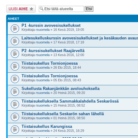
Lähetä uusi viesti
AIHEET
P1 -kurssin avovesisukellukset
Kirjoittaja
rsuomela
» 16 Kesä 2019, 19:05
Laitesukelluskurssin avovesisukellukset ja kesäkauden avau
Kirjoittaja
rsuomela
» 17 Kesä 2018, 17:18
P2 -kurssisukellukset Raajärvellä
Kirjoittaja
rsuomela
» 13 Kesä 2016, 12:00
Tiistaisukellus Tornionjoessa
Kirjoittaja
rsuomela
» 26 Elo 2015, 18:44
Tiistaisukellus Tornionjoessa
Kirjoittaja
rsuomela
» 05 Elo 2015, 08:43
Sukellusta Rakanjänkkän avolouhoksella
Kirjoittaja
rsuomela
» 20 Heinä 2015, 09:20
Tiistaisukelluksella Sammakkalahdella Seskarössä
Kirjoittaja
rsuomela
» 15 Heinä 2015, 08:52
Tiistaisukelluksella Seskarön sahan lähellä
Kirjoittaja
rsuomela
» 01 Heinä 2015, 08:50
Tiistaisukellus Karungissa
Kirjoittaja
rsuomela
» 24 Kesä 2015, 16:29