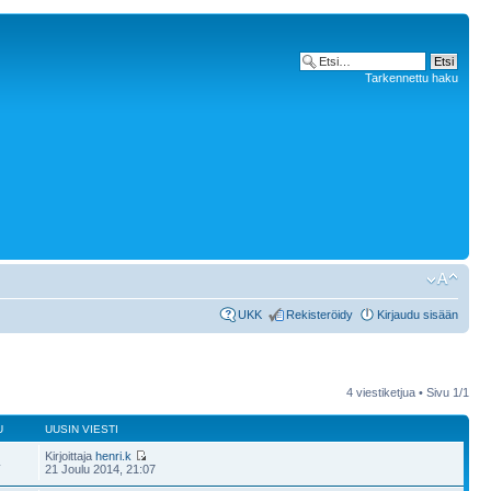
Tarkennettu haku
UKK
Rekisteröidy
Kirjaudu sisään
4 viestiketjua • Sivu
1
/
1
U
UUSIN VIESTI
Kirjoittaja
henri.k
4
21 Joulu 2014, 21:07