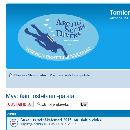
Tornion
Arctic Scuba 
Etusivu
‹
Yleinen alue
‹
Myydään, ostetaan -palsta
Myydään, ostetaan -palsta
Lähetä uusi viesti
AIHEET
Sukellus seinäkalenteri 2015 joululahja vinkki
Kirjoittaja
henri.k
» 21 Joulu 2014, 21:07