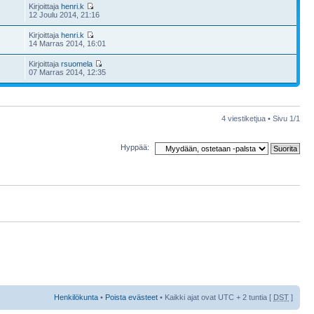
Kirjoittaja
henri.k
12 Joulu 2014, 21:16
Kirjoittaja
henri.k
14 Marras 2014, 16:01
Kirjoittaja
rsuomela
07 Marras 2014, 12:35
4 viestiketjua • Sivu
1
/
1
Hyppää:
Henkilökunta
•
Poista evästeet
• Kaikki ajat ovat UTC + 2 tuntia [
DST
]