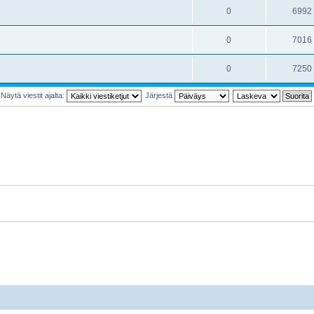
0
6992
0
7016
0
7250
Näytä viestit ajalta:
Järjestä