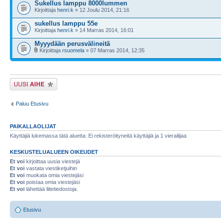
Sukellus lamppu 8000lummen
Kirjoittaja
henri.k
» 12 Joulu 2014, 21:16
sukellus lamppu 55e
Kirjoittaja
henri.k
» 14 Marras 2014, 16:01
Myyydään perusvälineitä
Kirjoittaja
rsuomela
» 07 Marras 2014, 12:35
Lähetä uusi viesti
Paluu Etusivu
PAIKALLAOLIJAT
Käyttäjiä lukemassa tätä aluetta: Ei rekisteröityneitä käyttäjiä ja 1 vierailijaa
KESKUSTELUALUEEN OIKEUDET
Et voi
kirjoittaa uusia viestejä
Et voi
vastata viestiketjuihin
Et voi
muokata omia viestejäsi
Et voi
poistaa omia viestejäsi
Et voi
lähettää liitetiedostoja.
Etusivu