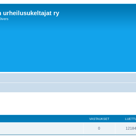
 urheilusukeltajat ry
Divers
VASTAUKSET
LUETT
0
1218