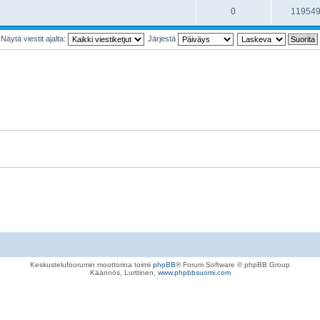
0
11954
Näytä viestit ajalta:
Järjestä
Keskustelufoorumin moottorina toimii
phpBB
® Forum Software © phpBB Group
Käännös, Lurttinen,
www.phpbbsuomi.com