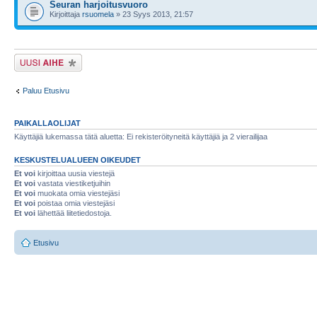
Seuran harjoitusvuoro
Kirjoittaja
rsuomela
» 23 Syys 2013, 21:57
Lähetä uusi viesti
Paluu Etusivu
PAIKALLAOLIJAT
Käyttäjiä lukemassa tätä aluetta: Ei rekisteröityneitä käyttäjiä ja 2 vierailijaa
KESKUSTELUALUEEN OIKEUDET
Et voi
kirjoittaa uusia viestejä
Et voi
vastata viestiketjuihin
Et voi
muokata omia viestejäsi
Et voi
poistaa omia viestejäsi
Et voi
lähettää liitetiedostoja.
Etusivu