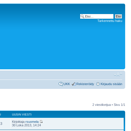
Tarkennettu haku
UKK
Rekisteröidy
Kirjaudu sisään
2 viestiketjua • Sivu
1
/
1
U
UUSIN VIESTI
Kirjoittaja
rsuomela
03
30 Loka 2013, 14:24