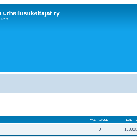
 urheilusukeltajat ry
Divers
VASTAUKSET
LUETT
0
11882