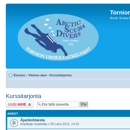
Tornion
Arctic Scuba 
Etusivu
‹
Yleinen alue
‹
Kurssitarjonta
Kurssitarjonta
Lähetä uusi viesti
AIHEET
Ajankohtaista
Kirjoittaja
rsuomela
» 30 Loka 2013, 14:24