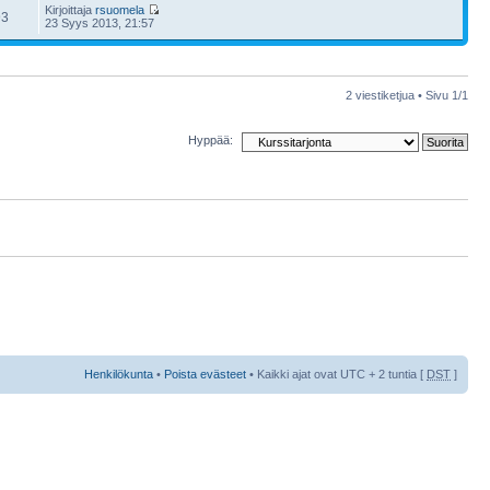
Kirjoittaja
rsuomela
93
23 Syys 2013, 21:57
2 viestiketjua • Sivu
1
/
1
Hyppää:
Henkilökunta
•
Poista evästeet
• Kaikki ajat ovat UTC + 2 tuntia [
DST
]