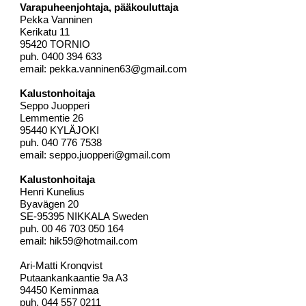
Varapuheenjohtaja, pääkouluttaja
Pekka Vanninen
Kerikatu 11
95420 TORNIO
puh. 0400 394 633
email:
pekka.vanninen63@gmail.com
Kalustonhoitaja
Seppo Juopperi
Lemmentie 26
95440 KYLÄJOKI
puh. 040 776 7538
email:
seppo.juopperi@gmail.com
Kalustonhoitaja
Henri Kunelius
Byavägen 20
SE-95395 NIKKALA Sweden
puh. 00 46 703 050 164
email:
hik59@hotmail.com
Ari-Matti Kronqvist
Putaankankaantie 9a A3
94450 Keminmaa
puh. 044 557 0211