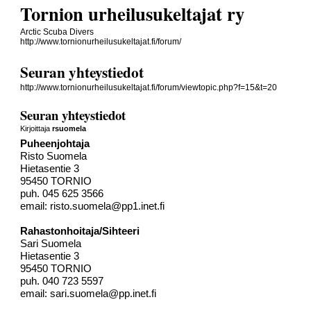
Tornion urheilusukeltajat ry
Arctic Scuba Divers
http://www.tornionurheilusukeltajat.fi/forum/
Seuran yhteystiedot
http://www.tornionurheilusukeltajat.fi/forum/viewtopic.php?f=15&t=20
Seuran yhteystiedot
Kirjoittaja
rsuomela
Puheenjohtaja
Risto Suomela
Hietasentie 3
95450 TORNIO
puh. 045 625 3566
email:
risto.suomela@pp1.inet.fi
Rahastonhoitaja/Sihteeri
Sari Suomela
Hietasentie 3
95450 TORNIO
puh. 040 723 5597
email:
sari.suomela@pp.inet.fi