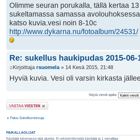
Olimme seuran porukalla, tällä kertaa 13
sukeltamassa samassa avolouhoksessa
katso kuvia.vesi noin 8-10c
http://www.dykarna.nu/fotoalbum/24531/
Re: sukellus haukipudas 2015-06-
Kirjoittaja
rsuomela
» 14 Kesä 2015, 21:48
Hyviä kuvia. Vesi oli varsin kirkasta jälle
Näytä viestit ajalta:
Lähetä vastaus
Paluu Sukellusreissuja
PAIKALLAOLIJAT
Käyttäjiä lukemassa tätä aluetta: Ei rekisteröityneitä käyttäjiä ja 1 vierailijaa