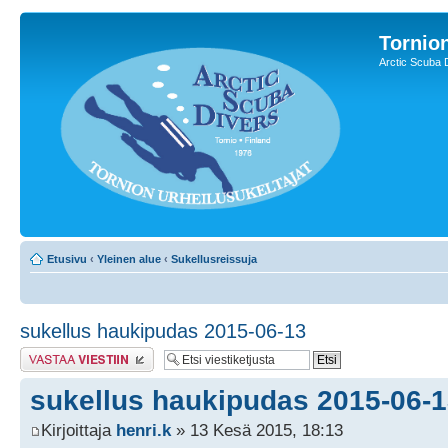
Tornion
Arctic Scuba 
Etusivu
‹
Yleinen alue
‹
Sukellusreissuja
sukellus haukipudas 2015-06-13
Lähetä vastaus
sukellus haukipudas 2015-06-
Kirjoittaja
henri.k
» 13 Kesä 2015, 18:13