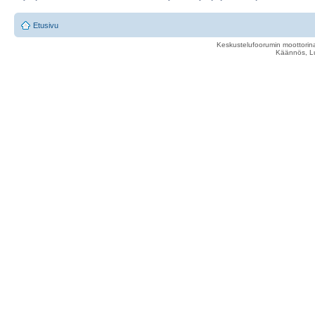
Etusivu
Keskustelufoorumin moottorina
Käännös, Lu