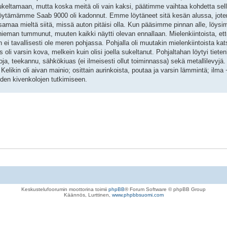
 sukeltamaan, mutta koska meitä oli vain kaksi, päätimme vaihtaa kohdetta sel
ä löytämämme Saab 9000 oli kadonnut. Emme löytäneet sitä kesän alussa, jote
amaa mieltä siitä, missä auton pitäisi olla. Kun pääsimme pinnan alle, löy
 hieman tummunut, muuten kaikki näytti olevan ennallaan. Mielenkiintoista, ettei
 ei tavallisesti ole meren pohjassa. Pohjalla oli muutakin mielenkiintoista kats
i varsin kova, melkein kuin olisi joella sukeltanut. Pohjaltahan löytyi tieten
kkoja, teekannu, sähkökiuas (ei ilmeisesti ollut toiminnassa) sekä metallilevyj
elikin oli aivan mainio; osittain aurinkoista, poutaa ja varsin lämmintä; ilma
eiden kivenkolojen tutkimiseen.
Keskustelufoorumin moottorina toimii
phpBB
® Forum Software © phpBB Group
Käännös, Lurttinen,
www.phpbbsuomi.com