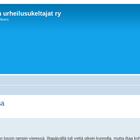
 urheilusukeltajat ry
Divers
sä
sin rampin vieressä. Iltapäivällä tuli vettä oikein kunnolla, mutta iltaa ko