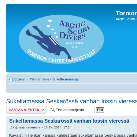
Tornion
Arctic Scuba 
Etusivu
‹
Yleinen alue
‹
Sukellusreissuja
Sukeltamassa Seskarössä vanhan lossin vieres
Lähetä vastaus
Sukeltamassa Seskarössä vanhan lossin vieressä
Kirjoittaja
rsuomela
» 13 Elo 2014, 17:24
Käväistiin Henkan kanssa kahdestaan sukeltamassa Seskarössä vanhan los