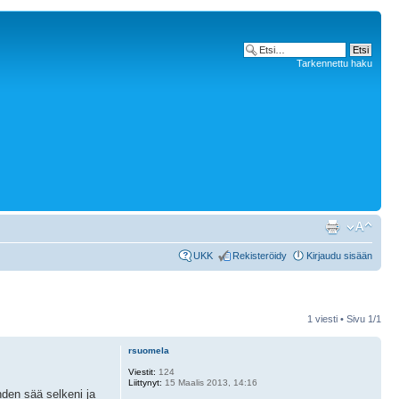
Tarkennettu haku
UKK
Rekisteröidy
Kirjaudu sisään
1 viesti • Sivu
1
/
1
rsuomela
Viestit:
124
Liittynyt:
15 Maalis 2013, 14:16
hden sää selkeni ja