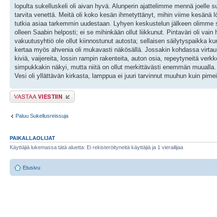
lopulta sukelluskeli oli aivan hyvä. Alunperin ajattelimme mennä joelle
tarvita venettä. Meitä oli koko kesän ihmetyttänyt, mihin viime kesän
tutkia asiaa tarkemmin uudestaan. Lyhyen keskustelun jälkeen olimme s
olleen Saabin helposti; ei se mihinkään ollut liikkunut. Pintaväri oli vain
vakuutusyhtiö ole ollut kiinnostunut autosta; sellaisen säilytyspaikka kun
kertaa myös ahvenia oli mukavasti näkösällä. Jossakin kohdassa virtaus ol
kiviä, vaijereita, lossin rampin rakenteita, auton osia, repeytyneitä ver
simpukkakin näkyi, mutta niitä on ollut merkittävästi enemmän muualla. K
Vesi oli yllättävän kirkasta, lamppua ei juuri tarvinnut muuhun kuin pim
Lähetä vastaus
Paluu Sukellusreissuja
PAIKALLAOLIJAT
Käyttäjiä lukemassa tätä aluetta: Ei rekisteröityneitä käyttäjiä ja 1 vierailijaa
Etusivu