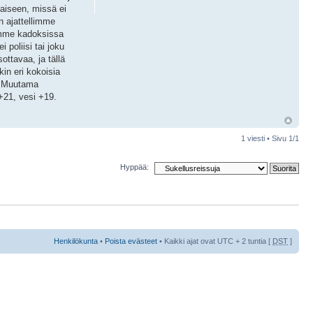
laiseen, missä ei
n ajattellimme
simme kadoksissa
 poliisi tai joku
ottavaa, ja tällä
kin eri kokoisia
ä. Muutama
 +21, vesi +19.
1 viesti • Sivu
1
/
1
Hyppää:
Henkilökunta
•
Poista evästeet
• Kaikki ajat ovat UTC + 2 tuntia [
DST
]