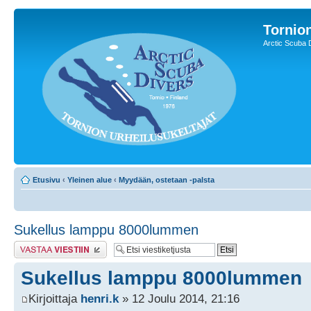
Tornion
Arctic Scuba 
Etusivu
‹
Yleinen alue
‹
Myydään, ostetaan -palsta
Sukellus lamppu 8000lummen
Lähetä vastaus
Sukellus lamppu 8000lummen
Kirjoittaja
henri.k
» 12 Joulu 2014, 21:16