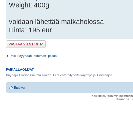
Weight: 400g
voidaan lähettää matkaholossa
Hinta: 195 eur
Lähetä vastaus
Paluu Myydään, ostetaan -palsta
PAIKALLAOLIJAT
Käyttäjiä lukemassa tätä aluetta: Ei rekisteröityneitä käyttäjiä ja 1 vierailijaa
Etusivu
Keskustelufoorumin moottorina
Käännös, Lu