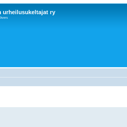
 urheilusukeltajat ry
Divers