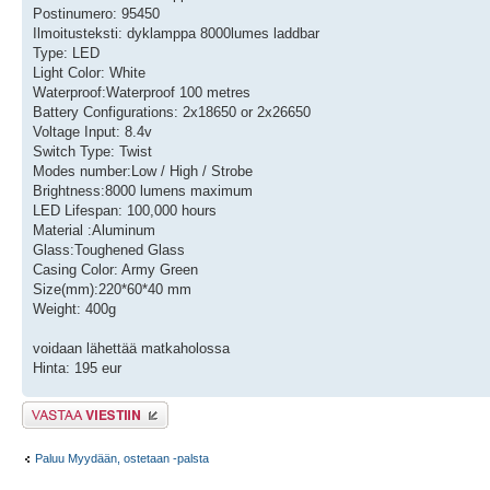
Postinumero: 95450
Ilmoitusteksti: dyklamppa 8000lumes laddbar
Type: LED
Light Color: White
Waterproof:Waterproof 100 metres
Battery Configurations: 2x18650 or 2x26650
Voltage Input: 8.4v
Switch Type: Twist
Modes number:Low / High / Strobe
Brightness:8000 lumens maximum
LED Lifespan: 100,000 hours
Material :Aluminum
Glass:Toughened Glass
Casing Color: Army Green
Size(mm):220*60*40 mm
Weight: 400g
voidaan lähettää matkaholossa
Hinta: 195 eur
Lähetä vastaus
Paluu Myydään, ostetaan -palsta