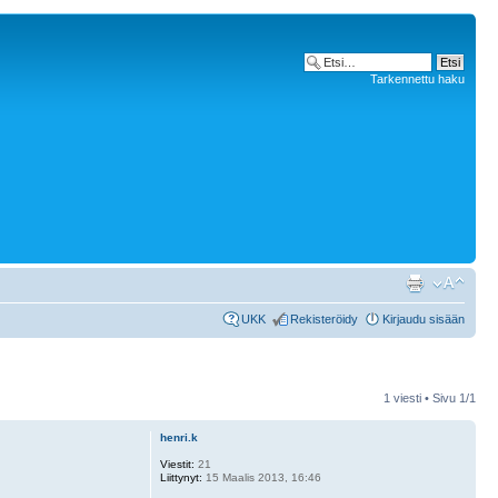
Tarkennettu haku
UKK
Rekisteröidy
Kirjaudu sisään
1 viesti • Sivu
1
/
1
henri.k
Viestit:
21
Liittynyt:
15 Maalis 2013, 16:46