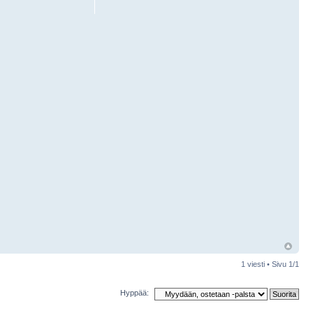
1 viesti • Sivu
1
/
1
Hyppää: