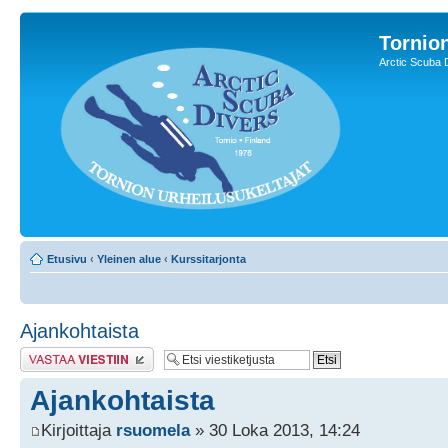
Tornion
Arctic Scuba 
Etusivu
‹
Yleinen alue
‹
Kurssitarjonta
Ajankohtaista
Lähetä vastaus
Ajankohtaista
Kirjoittaja
rsuomela
» 30 Loka 2013, 14:24