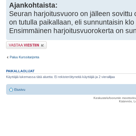
Ajankohtaista:
Seuran harjoitusvuoro on jälleen sovittu 
on tutulla paikallaan, eli sunnuntaisin klo
Ensimmäinen harjoitusvuorokerta on sun
Lähetä vastaus
Paluu Kurssitarjonta
PAIKALLAOLIJAT
Käyttäjiä lukemassa tätä aluetta: Ei rekisteröityneitä käyttäjiä ja 2 vierailijaa
Etusivu
Keskustelufoorumin moottorina
Käännös, Lu