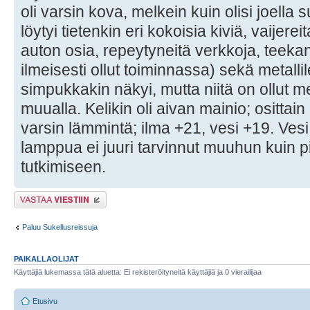
oli varsin kova, melkein kuin olisi joella 
löytyi tietenkin eri kokoisia kiviä, vaijere
auton osia, repeytyneitä verkkoja, teeka
ilmeisesti ollut toiminnassa) sekä metall
simpukkakin näkyi, mutta niitä on ollut 
muualla. Kelikin oli aivan mainio; osittain
varsin lämmintä; ilma +21, vesi +19. Vesi 
lamppua ei juuri tarvinnut muuhun kuin 
tutkimiseen.
Lähetä vastaus
Paluu Sukellusreissuja
PAIKALLAOLIJAT
Käyttäjiä lukemassa tätä aluetta: Ei rekisteröityneitä käyttäjiä ja 0 vierailijaa
Etusivu