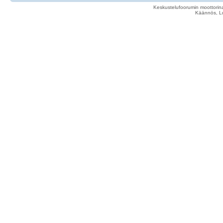
Keskustelufoorumin moottorina
Käännös, Lu