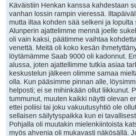
Käväistiin Henkan kanssa kahdestaan 
vanhan lossin rampin vieressä. Iltapäiväll
mutta iltaa kohden sää selkeni ja lopulta 
Alunperin ajattelimme mennä joelle suke
oli vain kaksi, päätimme vaihtaa kohdetta
venettä. Meitä oli koko kesän ihmetyttän
löytämämme Saab 9000 oli kadonnut. Em
alussa, joten ajattellimme tutkia asiaa 
keskustelun jälkeen olimme samaa mieltä 
olla. Kun pääsimme pinnan alle, löysim
helposti; ei se mihinkään ollut liikkunut. 
tummunut, muuten kaikki näytti olevan en
ettei poliisi tai joku vakuutusyhtiö ole oll
sellaisen säilytyspaikka kun ei tavallise
Pohjalla oli muutakin mielenkiintoista kats
myös ahvenia oli mukavasti näkösällä. J